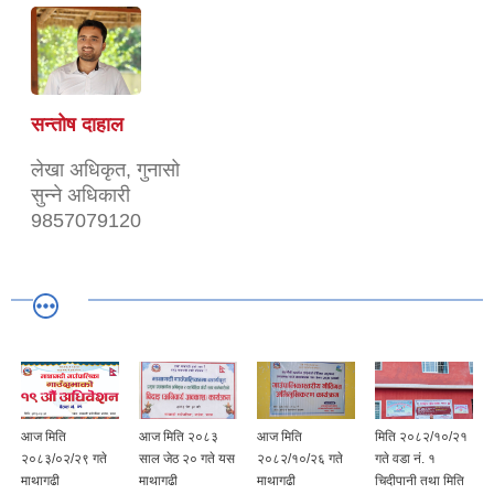
सन्तोष दाहाल
लेखा अधिकृत, गुनासो
सुन्ने अधिकारी
9857079120
आज मिति
आज मिति २०८३
आज मिति
मिति २०८२/१०/२१
२०८३/०२/२९ गते
साल जेठ २० गते यस
२०८२/१०/२६ गते
गते वडा नं. १
माथागढी
माथागढी
माथागढी
चिदीपानी तथा मिति