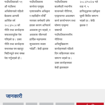
गाउँपालिकाको १९
गाउँपालिकामा
गाउँपालिकमा
२०८२/१०/२४ गते
औं गाउँसभा
कार्यरत प्रमुख
बालमैत्री स्थानीय
वडा नं. ५
अधिवेशनको पहिलो
प्रशासकीय अधिकृत
शासनको नीतिगत,
हात्तिलुङ्गमा एकीकृत
बैठकमा आगामी
र तहविहीन पाँचौँ
प्रकृयागत अवलम्बन
घुम्ती शिविर सम्पन्न
आर्थिक वर्ष
स्तरका कर्मचारी उमेर
कार्य कार्यान्वयन तथा
भएको छ। केहि
२०८३/०८४ को
हदका कारण अनिवार्य
घोषणा प्रकृया
झलक !!
नीति तथा कार्यक्रम
अवकाश हुन भएको, र
सम्बन्धी
सफलतापूर्वक पेश
अवकाश जीवनको
गाउँपालिकास्तरीय
गरिएको छ। उक्त
हार्दिक मङ्गलमय
नीतिगत
नीति तथा कार्यक्रम
शुभकामना व्यक्त
अभिमुखिकरण
सभाध्यक्ष यम बहादुर
गर्दछौँ। केही झलक
कार्यक्रमको पहिलो
चिदीज्यूले सभा समक्ष
दिन सक्रियका साथ
पेश गर्नुभएको हो।
सम्पन्न भएको छ।
उक्त कार्यक्रमका
केही झलकहरु
जानकारी