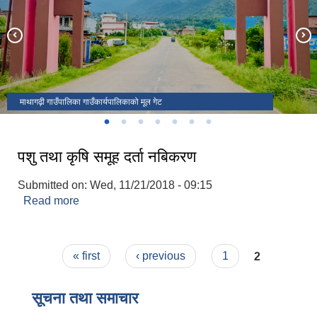
वडा नं. ८ बहादुरपुरमा निर्माणाधीन अवस्थामा रहेको वातावरण मैत्री खेल मैदान
माथागढी गाउँपालिका द्वारा सञ्चालित प्रधानमन्त्री रोजगार कार्यक्रम।
५० % अनुदानमा हाते टेक्टर वितरण
माथागढी गाउँपालिकाको कार्यालय भवन
माथागढ़ी गाउँपालिका गाउँकार्यपालिकाको मूल गेट
पशु तथा कृषि समूह दर्ता नबिकरण
Submitted on:
Wed, 11/21/2018 - 09:15
Read more
about पशु तथा कृषि समूह दर्ता नबिकरण
Pages
« first
‹ previous
1
2
सूचना तथा समाचार