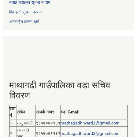
बसाई सराईको सूचना फाराम
विवाहको सूचना फाराम
अनलाईन घटना दर्ता
माथागढी गाउँपालिका वडा सचिव
विवरण
वडा
सचिव
सम्पर्क नम्बर
वडा Gmail
नं
१
राजु ज्ञवाली
९८५७०७९१६१
mathagadhiward1@gmail.com
सरस्वति
२
९८५७०७९१६२
mathagadhiward2@gmail.com
पन्त