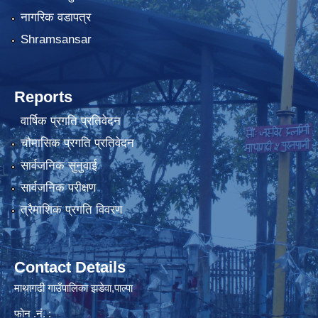
नागरिक वडापत्र
Shramsansar
Reports
वार्षिक प्रगति प्रतिवेदन
चौमासिक प्रगति प्रतिवेदन
सार्वजनिक सुनुवाई
सार्वजनिक परीक्षण
त्रैमाशिक प्रगति विवरण
Contact Details
माथागढी गाउँपालिका झडेवा,पाल्पा
फोन .नं. :