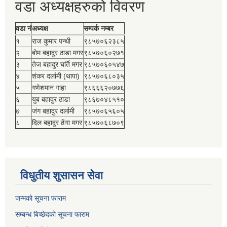
वडा अध्यक्षहरुको विवरण
वडा नं
अध्यक्ष
सम्पर्क नम्बर
१
राज कुमार पन्थी
९८५७०६२३८५
२
बोम बहादुर ठाडा मगर
९८५७०६०२७१
३
तेज बहादुर घर्ति मगर
९८५७०६०५४७
४
शंकर दर्लामी (थापा)
९८५७०६८०३५
५
गणेशमान गाहा
९८६६६२०७७६
६
युब बहादुर ठाडा
९८६७०४८५१०
७
जंग बहादुर दर्लामी
९८५७०६५६०५
८
दिल बहादुर ढेंगा मगर
९८५७०६८७०९
विधुतीय शुसासन सेवा
जन्मको सूचना फाराम
सम्बन्ध बिच्छेदको सूचना फाराम