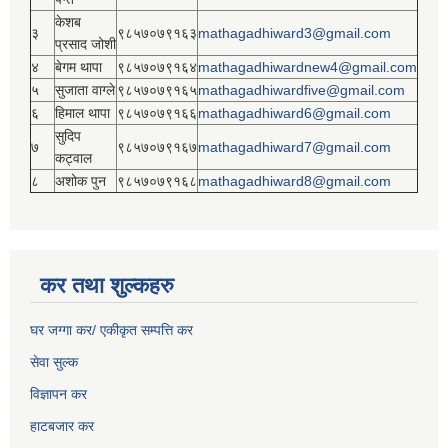
केशब
३
९८५७०७९१६३
mathagadhiward3@gmail.com
प्रसाद जोशी
४
बेगम थापा
९८५७०७९१६४
mathagadhiwardnew4@gmail.com
५
सुजाता वाग्ले
९८५७०७९१६५
mathagadhiwardfive@gmail.com
६
हिमाल थापा
९८५७०७९१६६
mathagadhiward6@gmail.com
सुदिप
७
९८५७०७९१६७
mathagadhiward7@gmail.com
कट्वाल
८
अशोक पुन
९८५७०७९१६८
mathagadhiward8@gmail.com
कर तथा शुल्कहरु
घर जग्गा कर/ एकीकृत सम्पत्ति कर
सेवा सुल्क
विज्ञापन कर
हाटबजार कर