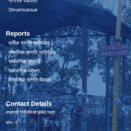
नागरिक वडापत्र
Shramsansar
Reports
वार्षिक प्रगति प्रतिवेदन
चौमासिक प्रगति प्रतिवेदन
सार्वजनिक सुनुवाई
सार्वजनिक परीक्षण
त्रैमाशिक प्रगति विवरण
Contact Details
माथागढी गाउँपालिका झडेवा,पाल्पा
फोन .नं. :