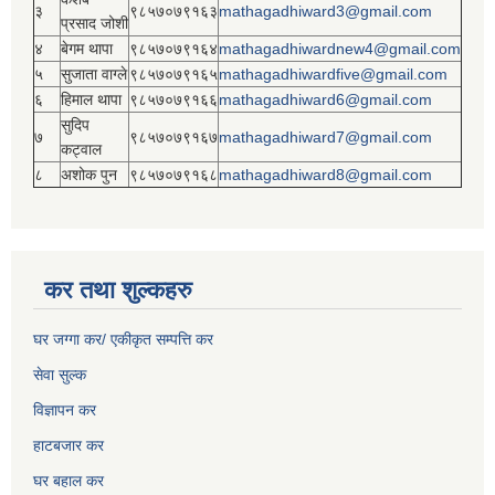
३
९८५७०७९१६३
mathagadhiward3@gmail.com
प्रसाद जोशी
४
बेगम थापा
९८५७०७९१६४
mathagadhiwardnew4@gmail.com
५
सुजाता वाग्ले
९८५७०७९१६५
mathagadhiwardfive@gmail.com
६
हिमाल थापा
९८५७०७९१६६
mathagadhiward6@gmail.com
सुदिप
७
९८५७०७९१६७
mathagadhiward7@gmail.com
कट्वाल
८
अशोक पुन
९८५७०७९१६८
mathagadhiward8@gmail.com
कर तथा शुल्कहरु
घर जग्गा कर/ एकीकृत सम्पत्ति कर
सेवा सुल्क
विज्ञापन कर
हाटबजार कर
घर बहाल कर