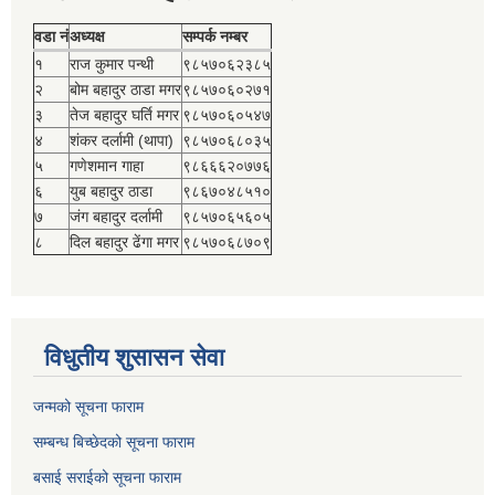
वडा नं
अध्यक्ष
सम्पर्क नम्बर
१
राज कुमार पन्थी
९८५७०६२३८५
२
बोम बहादुर ठाडा मगर
९८५७०६०२७१
३
तेज बहादुर घर्ति मगर
९८५७०६०५४७
४
शंकर दर्लामी (थापा)
९८५७०६८०३५
५
गणेशमान गाहा
९८६६६२०७७६
६
युब बहादुर ठाडा
९८६७०४८५१०
७
जंग बहादुर दर्लामी
९८५७०६५६०५
८
दिल बहादुर ढेंगा मगर
९८५७०६८७०९
विधुतीय शुसासन सेवा
जन्मको सूचना फाराम
सम्बन्ध बिच्छेदको सूचना फाराम
बसाई सराईको सूचना फाराम