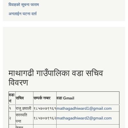
विवाहको सूचना फाराम
अनलाईन घटना दर्ता
माथागढी गाउँपालिका वडा सचिव
विवरण
वडा
सचिव
सम्पर्क नम्बर
वडा Gmail
नं
१
राजु ज्ञवाली
९८५७०७९१६१
mathagadhiward1@gmail.com
सरस्वति
२
९८५७०७९१६२
mathagadhiward2@gmail.com
पन्त
केशब