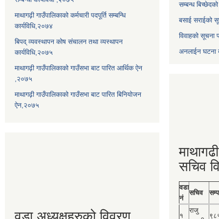
सम्बन्ध बिच्छेदक
माथागढ़ी गाउँपालिकाको कर्मचारी पदपूर्ति सम्बन्धि
बसाई सराईको सू
कार्यविधि,२०७४
विवाहको सूचना 
बिपद् व्यवस्थापन कोष संचालन तथा व्यस्थापन
अनलाईन घटना दर
कार्यविधि,२०७५
माथागढ़ी गाउँपालिकाको गाउँसभा बाट पारित आर्थिक ऐन
,२०७५
माथागढ़ी गाउँपालिकाको गाउँसभा बाट पारित बिनियोजन
ऐन,२०७५
माथागढी
सचिव व
वडा
सचिव
सम्प
नं
राजु
वडा अध्यक्षहरुको विवरण
१
९८