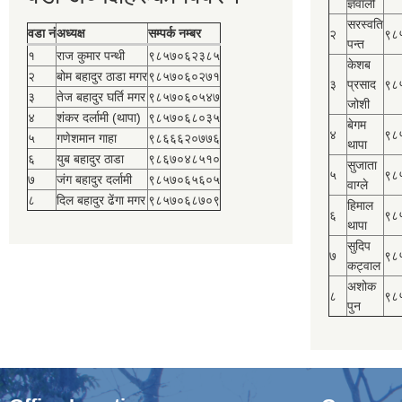
ज्ञवाली
सरस्वति
वडा नं
अध्यक्ष
सम्पर्क नम्बर
२
९८
पन्त
१
राज कुमार पन्थी
९८५७०६२३८५
केशब
२
बोम बहादुर ठाडा मगर
९८५७०६०२७१
३
प्रसाद
९८
३
तेज बहादुर घर्ति मगर
९८५७०६०५४७
जोशी
४
शंकर दर्लामी (थापा)
९८५७०६८०३५
बेगम
४
९८
५
गणेशमान गाहा
९८६६६२०७७६
थापा
६
युब बहादुर ठाडा
९८६७०४८५१०
सुजाता
५
९८
७
जंग बहादुर दर्लामी
९८५७०६५६०५
वाग्ले
८
दिल बहादुर ढेंगा मगर
९८५७०६८७०९
हिमाल
६
९८
थापा
सुदिप
७
९८
कट्वाल
अशोक
८
९८
पुन