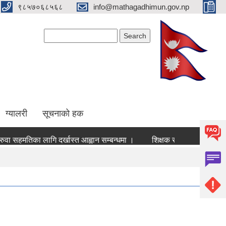
९८५७०६८५६८
info@mathagadhimun.gov.np
Search form
Search
ग्यालरी
सूचनाको हक
मतिका लागि दर्खास्त आह्वान सम्बन्धमा ।
शिक्षक सरुवा बिज्ञापन सम्वन्धमा