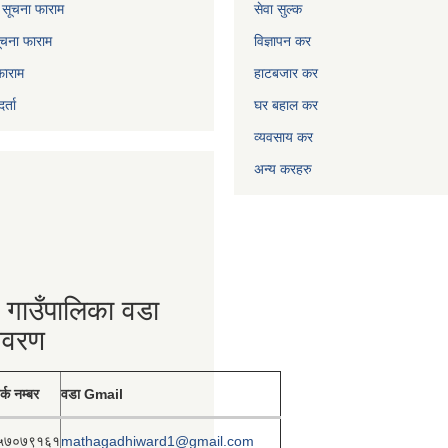
ो सूचना फाराम
सेवा सुल्क
चना फाराम
विज्ञापन कर
फाराम
हाटबजार कर
्ता
घर बहाल कर
व्यवसाय कर
अन्य करहरु
 गाउँपालिका वडा
िवरण
र्क नम्बर
वडा Gmail
५७०७९१६१
mathagadhiward1@gmail.com