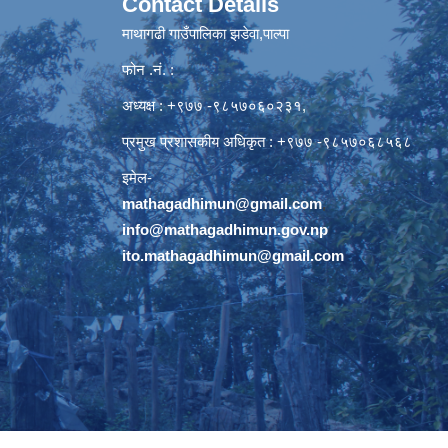
Contact Details
माथागढी गाउँपालिका झडेवा,पाल्पा
फोन .नं. :
अध्यक्ष : +९७७ -९८५७०६०२३१,
प्रमुख प्रशासकीय अधिकृत : +९७७ -९८५७०६८५६८
इमेल-
mathagadhimun@gmail.com
,
info@mathagadhimun.gov.np
ito.mathagadhimun@gmail.com