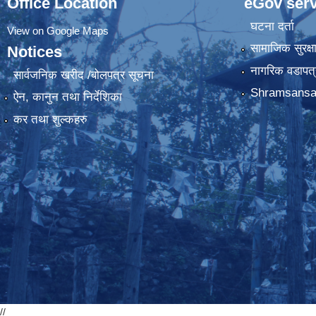
Office Location
eGov serv
घटना दर्ता
View on Google Maps
सामाजिक सुरक्ष
Notices
नागरिक वडापत्
सार्वजनिक खरीद /बोलपत्र सूचना
Shramsansa
ऐन, कानुन तथा निर्देशिका
कर तथा शुल्कहरु
//