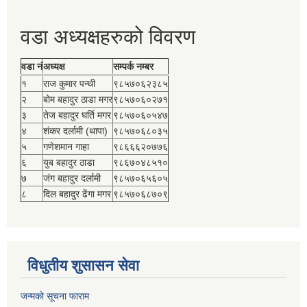
वडा अध्यक्षहरुको विवरण
वडा नं
अध्यक्ष
सम्पर्क नम्बर
१
राज कुमार पन्थी
९८५७०६२३८५
२
बोम बहादुर ठाडा मगर
९८५७०६०२७१
३
तेज बहादुर घर्ति मगर
९८५७०६०५४७
४
शंकर दर्लामी (थापा)
९८५७०६८०३५
५
गणेशमान गाहा
९८६६६२०७७६
६
युब बहादुर ठाडा
९८६७०४८५१०
७
जंग बहादुर दर्लामी
९८५७०६५६०५
८
दिल बहादुर ढेंगा मगर
९८५७०६८७०९
विधुतीय शुसासन सेवा
जन्मको सूचना फाराम