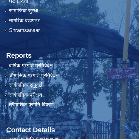
घटना दर्ता
सामाजिक सुरक्षा
नागरिक वडापत्र
Shramsansar
Reports
वार्षिक प्रगति प्रतिवेदन
चौमासिक प्रगति प्रतिवेदन
सार्वजनिक सुनुवाई
सार्वजनिक परीक्षण
त्रैमाशिक प्रगति विवरण
Contact Details
माथागढी गाउँपालिका झडेवा,पाल्पा