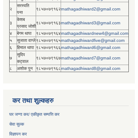
सरस्वति
२
९८५७०७९१६२
mathagadhiward2@gmail.com
पन्त
केशब
३
९८५७०७९१६३
mathagadhiward3@gmail.com
प्रसाद जोशी
४
बेगम थापा
९८५७०७९१६४
mathagadhiwardnew4@gmail.com
५
सुजाता वाग्ले
९८५७०७९१६५
mathagadhiwardfive@gmail.com
६
हिमाल थापा
९८५७०७९१६६
mathagadhiward6@gmail.com
सुदिप
७
९८५७०७९१६७
mathagadhiward7@gmail.com
कट्वाल
८
अशोक पुन
९८५७०७९१६८
mathagadhiward8@gmail.com
कर तथा शुल्कहरु
घर जग्गा कर/ एकीकृत सम्पत्ति कर
सेवा सुल्क
विज्ञापन कर