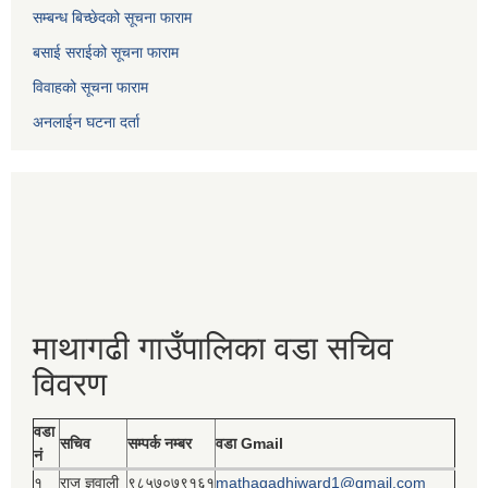
सम्बन्ध बिच्छेदको सूचना फाराम
बसाई सराईको सूचना फाराम
विवाहको सूचना फाराम
अनलाईन घटना दर्ता
माथागढी गाउँपालिका वडा सचिव
विवरण
वडा
सचिव
सम्पर्क नम्बर
वडा Gmail
नं
१
राजु ज्ञवाली
९८५७०७९१६१
mathagadhiward1@gmail.com