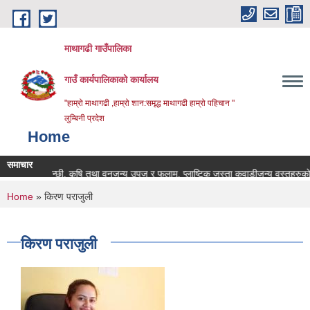
Skip to main content
माथागढी गाउँपालिका
गाउँ कार्यपालिकाको कार्यालय
"हाम्रो माथागढी ,हाम्रो शान:समृद्ध माथागढी हाम्रो पहिचान "
लुम्बिनी प्रदेश
Home
समाचार
पशु, पन्छी, कृषि तथा वनजन्य उपज र फलाम, प्लाष्टिक जस्ता कवाडीजन्य वस्तुहरुको गाउ
You are here
Home
» किरण पराजुली
किरण पराजुली