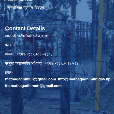
त्रैमाशिक प्रगति विवरण
Contact Details
माथागढी गाउँपालिका झडेवा,पाल्पा
फोन .नं. :
अध्यक्ष : +९७७ -९८५७०६०२३१,
प्रमुख प्रशासकीय अधिकृत : +९७७ -९८५७०६८५६८
इमेल-
mathagadhimun@gmail.com
,
info@mathagadhimun.gov.np
ito.mathagadhimun@gmail.com