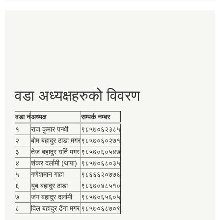
वडा अध्यक्षहरुको विवरण
वडा नं
अध्यक्ष
सम्पर्क नम्बर
१
राज कुमार पन्थी
९८५७०६२३८५
२
बोम बहादुर ठाडा मगर
९८५७०६०२७१
३
तेज बहादुर घर्ति मगर
९८५७०६०५४७
४
शंकर दर्लामी (थापा)
९८५७०६८०३५
५
गणेशमान गाहा
९८६६६२०७७६
६
युब बहादुर ठाडा
९८६७०४८५१०
७
जंग बहादुर दर्लामी
९८५७०६५६०५
८
दिल बहादुर ढेंगा मगर
९८५७०६८७०९