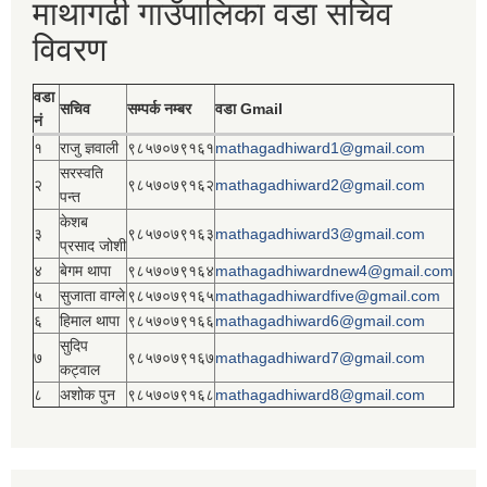
माथागढी गाउँपालिका वडा सचिव
विवरण
वडा
सचिव
सम्पर्क नम्बर
वडा Gmail
नं
१
राजु ज्ञवाली
९८५७०७९१६१
mathagadhiward1@gmail.com
सरस्वति
२
९८५७०७९१६२
mathagadhiward2@gmail.com
पन्त
केशब
३
९८५७०७९१६३
mathagadhiward3@gmail.com
प्रसाद जोशी
४
बेगम थापा
९८५७०७९१६४
mathagadhiwardnew4@gmail.com
५
सुजाता वाग्ले
९८५७०७९१६५
mathagadhiwardfive@gmail.com
६
हिमाल थापा
९८५७०७९१६६
mathagadhiward6@gmail.com
सुदिप
७
९८५७०७९१६७
mathagadhiward7@gmail.com
कट्वाल
८
अशोक पुन
९८५७०७९१६८
mathagadhiward8@gmail.com