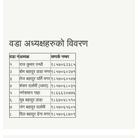
वडा अध्यक्षहरुको विवरण
वडा नं
अध्यक्ष
सम्पर्क नम्बर
१
राज कुमार पन्थी
९८५७०६२३८५
२
बोम बहादुर ठाडा मगर
९८५७०६०२७१
३
तेज बहादुर घर्ति मगर
९८५७०६०५४७
४
शंकर दर्लामी (थापा)
९८५७०६८०३५
५
गणेशमान गाहा
९८६६६२०७७६
६
युब बहादुर ठाडा
९८६७०४८५१०
७
जंग बहादुर दर्लामी
९८५७०६५६०५
८
दिल बहादुर ढेंगा मगर
९८५७०६८७०९