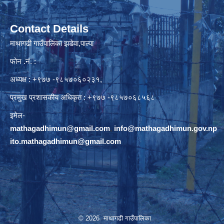
Contact Details
माथागढी गाउँपालिका झडेवा,पाल्पा
फोन .नं. :
अध्यक्ष : +९७७ -९८५७०६०२३१,
प्रमुख प्रशासकीय अधिकृत : +९७७ -९८५७०६८५६८
इमेल-
mathagadhimun@gmail.com
,
info@mathagadhimun.gov.np
ito.mathagadhimun@gmail.com
© 2026 माथागढी गाउँपालिका