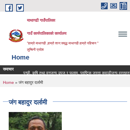
Skip to main content
माथागढी गाउँपालिका
गाउँ कार्यपालिकाको कार्यालय
"हाम्रो माथागढी ,हाम्रो शान:समृद्ध माथागढी हाम्रो पहिचान "
लुम्बिनी प्रदेश
Home
समाचार
पशु, पन्छी, कृषि तथा वनजन्य उपज र फलाम, प्लाष्टिक जस्ता कवाडीजन्य वस्तुहरुको ग
You are here
Home
» जंग बहादुर दर्लामी
जंग बहादुर दर्लामी