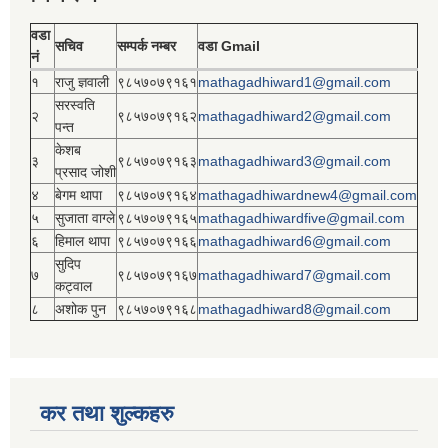
वडा
सचिव
सम्पर्क नम्बर
वडा Gmail
नं
१
राजु ज्ञवाली
९८५७०७९१६१
mathagadhiward1@gmail.com
सरस्वति
२
९८५७०७९१६२
mathagadhiward2@gmail.com
पन्त
केशब
३
९८५७०७९१६३
mathagadhiward3@gmail.com
प्रसाद जोशी
४
बेगम थापा
९८५७०७९१६४
mathagadhiwardnew4@gmail.com
५
सुजाता वाग्ले
९८५७०७९१६५
mathagadhiwardfive@gmail.com
६
हिमाल थापा
९८५७०७९१६६
mathagadhiward6@gmail.com
सुदिप
७
९८५७०७९१६७
mathagadhiward7@gmail.com
कट्वाल
८
अशोक पुन
९८५७०७९१६८
mathagadhiward8@gmail.com
कर तथा शुल्कहरु