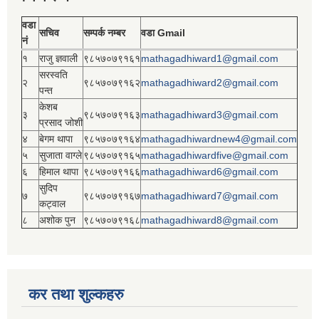
वडा
सचिव
सम्पर्क नम्बर
वडा Gmail
नं
१
राजु ज्ञवाली
९८५७०७९१६१
mathagadhiward1@gmail.com
सरस्वति
२
९८५७०७९१६२
mathagadhiward2@gmail.com
पन्त
केशब
३
९८५७०७९१६३
mathagadhiward3@gmail.com
प्रसाद जोशी
४
बेगम थापा
९८५७०७९१६४
mathagadhiwardnew4@gmail.com
५
सुजाता वाग्ले
९८५७०७९१६५
mathagadhiwardfive@gmail.com
६
हिमाल थापा
९८५७०७९१६६
mathagadhiward6@gmail.com
सुदिप
७
९८५७०७९१६७
mathagadhiward7@gmail.com
कट्वाल
८
अशोक पुन
९८५७०७९१६८
mathagadhiward8@gmail.com
कर तथा शुल्कहरु