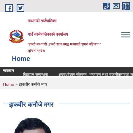
Skip to main content
माथागढी गाउँपालिका
गाउँ कार्यपालिकाको कार्यालय
"हाम्रो माथागढी ,हाम्रो शान:समृद्ध माथागढी हाम्रो पहिचान "
लुम्बिनी प्रदेश
Home
समाचार
्षक सरुवा बिज्ञापन सम्वन्धमा
अदुवा/बेसार संकलन, भण्डारण तथा बजारीकरणका लागि प्रस्त
You are here
Home
» झकवीर कनौजे मगर
झकवीर कनौजे मगर