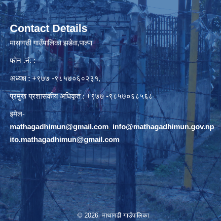
Contact Details
माथागढी गाउँपालिका झडेवा,पाल्पा
फोन .नं. :
अध्यक्ष : +९७७ -९८५७०६०२३१,
प्रमुख प्रशासकीय अधिकृत : +९७७ -९८५७०६८५६८
इमेल-
mathagadhimun@gmail.com
,
info@mathagadhimun.gov.np
ito.mathagadhimun@gmail.com
© 2026 माथागढी गाउँपालिका