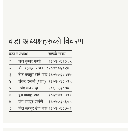
वडा अध्यक्षहरुको विवरण
वडा नं
अध्यक्ष
सम्पर्क नम्बर
१
राज कुमार पन्थी
९८५७०६२३८५
२
बोम बहादुर ठाडा मगर
९८५७०६०२७१
३
तेज बहादुर घर्ति मगर
९८५७०६०५४७
४
शंकर दर्लामी (थापा)
९८५७०६८०३५
५
गणेशमान गाहा
९८६६६२०७७६
६
युब बहादुर ठाडा
९८६७०४८५१०
७
जंग बहादुर दर्लामी
९८५७०६५६०५
८
दिल बहादुर ढेंगा मगर
९८५७०६८७०९