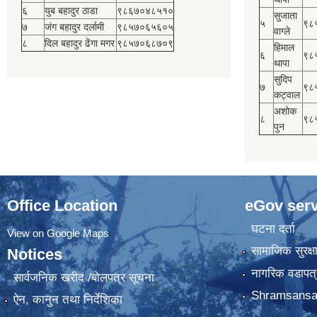
६
युब बहादुर ठाडा
९८६७०४८५१०
सुजाता
५
९८
७
जंग बहादुर दर्लामी
९८५७०६५६०५
वाग्ले
८
दिल बहादुर ढेंगा मगर
९८५७०६८७०९
हिमाल
६
९८
थापा
सुदिप
७
९८
कट्वाल
अशोक
८
९८
पुन
Office Location
eGov serv
घटना दर्ता
View on Google Maps
सामाजिक सुरक्ष
Notices
नागरिक वडापत्
सार्वजनिक खरीद /बोलपत्र सूचना
Shramsansa
ऐन, कानुन तथा निर्देशिका