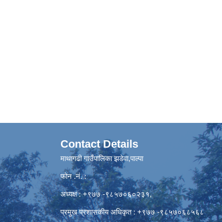
Contact Details
माथागढी गाउँपालिका झडेवा,पाल्पा
फोन .नं. :
अध्यक्ष : +९७७ -९८५७०६०२३१,
प्रमुख प्रशासकीय अधिकृत : +९७७ -९८५७०६८५६८