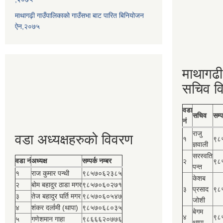
माथागढ़ी गाउँपालिकाको गाउँसभा बाट पारित बिनियोजन
ऐन,२०७५
माथागढी
सचिव व
वडा
सचिव
सम्प
नं
राजु
वडा अध्यक्षहरुको विवरण
१
९८
ज्ञवाली
सरस्वति
वडा नं
अध्यक्ष
सम्पर्क नम्बर
२
९८
पन्त
१
राज कुमार पन्थी
९८५७०६२३८५
केशब
२
बोम बहादुर ठाडा मगर
९८५७०६०२७१
३
प्रसाद
९८
३
तेज बहादुर घर्ति मगर
९८५७०६०५४७
जोशी
४
शंकर दर्लामी (थापा)
९८५७०६८०३५
बेगम
४
९८
५
गणेशमान गाहा
९८६६६२०७७६
थापा