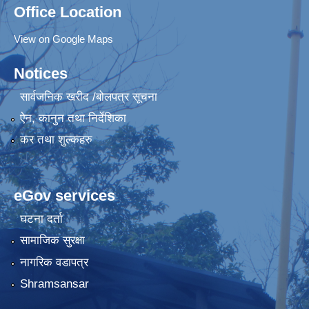
Office Location
View on Google Maps
Notices
सार्वजनिक खरीद /बोलपत्र सूचना
ऐन, कानुन तथा निर्देशिका
कर तथा शुल्कहरु
eGov services
घटना दर्ता
सामाजिक सुरक्षा
नागरिक वडापत्र
Shramsansar