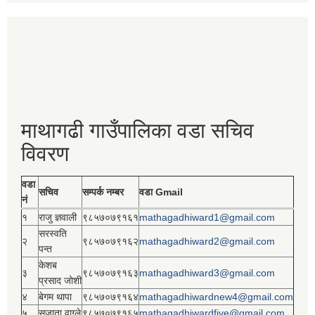
माथागढी गाउँपालिका वडा सचिव
विवरण
वडा
सचिव
सम्पर्क नम्बर
वडा Gmail
नं
१
राजु ज्ञवाली
९८५७०७९१६१
mathagadhiward1@gmail.com
सरस्वति
२
९८५७०७९१६२
mathagadhiward2@gmail.com
पन्त
केशब
३
९८५७०७९१६३
mathagadhiward3@gmail.com
प्रसाद जोशी
४
बेगम थापा
९८५७०७९१६४
mathagadhiwardnew4@gmail.com
५
सुजाता वाग्ले
९८५७०७९१६५
mathagadhiwardfive@gmail.com