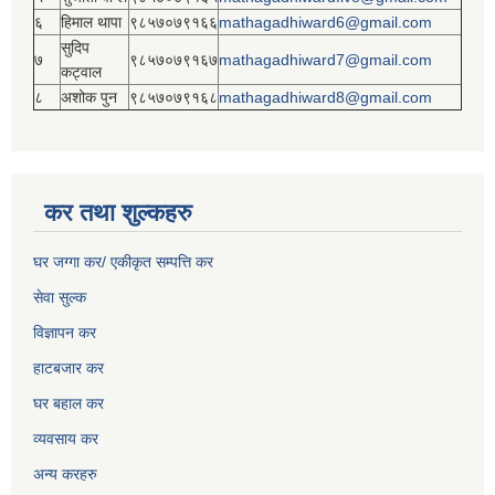
६
हिमाल थापा
९८५७०७९१६६
mathagadhiward6@gmail.com
सुदिप
७
९८५७०७९१६७
mathagadhiward7@gmail.com
कट्वाल
८
अशोक पुन
९८५७०७९१६८
mathagadhiward8@gmail.com
कर तथा शुल्कहरु
घर जग्गा कर/ एकीकृत सम्पत्ति कर
सेवा सुल्क
विज्ञापन कर
हाटबजार कर
घर बहाल कर
व्यवसाय कर
अन्य करहरु