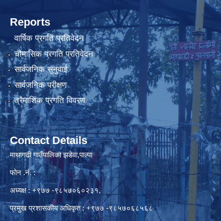
Reports
वार्षिक प्रगति प्रतिवेदन
चौमासिक प्रगति प्रतिवेदन
सार्वजनिक सुनुवाई
सार्वजनिक परीक्षण
त्रैमाशिक प्रगति विवरण
Contact Details
माथागढी गाउँपालिका झडेवा,पाल्पा
फोन .नं. :
अध्यक्ष : +९७७ -९८५७०६०२३१,
प्रमुख प्रशासकीय अधिकृत : +९७७ -९८५७०६८५६८