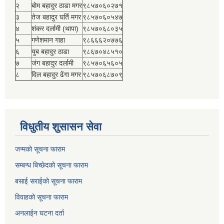
२
बोम बहादुर ठाडा मगर
९८५७०६०२७१
३
तेज बहादुर घर्ति मगर
९८५७०६०५४७
४
शंकर दर्लामी (थापा)
९८५७०६८०३५
५
गणेशमान गाहा
९८६६६२०७७६
६
युब बहादुर ठाडा
९८६७०४८५१०
७
जंग बहादुर दर्लामी
९८५७०६५६०५
८
दिल बहादुर ढेंगा मगर
९८५७०६८७०९
विधुतीय शुसासन सेवा
जन्मको सूचना फाराम
सम्बन्ध बिच्छेदको सूचना फाराम
बसाई सराईको सूचना फाराम
विवाहको सूचना फाराम
अनलाईन घटना दर्ता