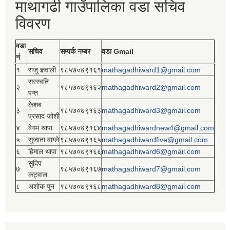
माथागढी गाउँपालिका वडा सचिव
विवरण
वडा
सचिव
सम्पर्क नम्बर
वडा Gmail
नं
१
राजु ज्ञवाली
९८५७०७९१६१
mathagadhiward1@gmail.com
सरस्वति
२
९८५७०७९१६२
mathagadhiward2@gmail.com
पन्त
केशब
३
९८५७०७९१६३
mathagadhiward3@gmail.com
प्रसाद जोशी
४
बेगम थापा
९८५७०७९१६४
mathagadhiwardnew4@gmail.com
५
सुजाता वाग्ले
९८५७०७९१६५
mathagadhiwardfive@gmail.com
६
हिमाल थापा
९८५७०७९१६६
mathagadhiward6@gmail.com
सुदिप
७
९८५७०७९१६७
mathagadhiward7@gmail.com
कट्वाल
८
अशोक पुन
९८५७०७९१६८
mathagadhiward8@gmail.com