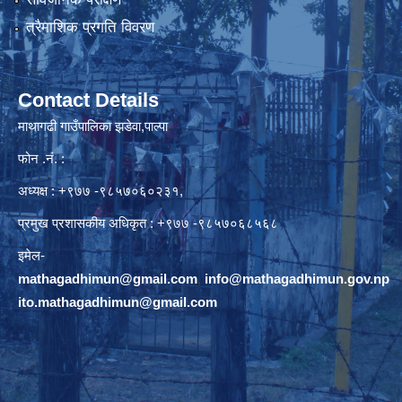
त्रैमाशिक प्रगति विवरण
Contact Details
माथागढी गाउँपालिका झडेवा,पाल्पा
फोन .नं. :
अध्यक्ष : +९७७ -९८५७०६०२३१,
प्रमुख प्रशासकीय अधिकृत : +९७७ -९८५७०६८५६८
इमेल-
mathagadhimun@gmail.com
,
info@mathagadhimun.gov.np
ito.mathagadhimun@gmail.com