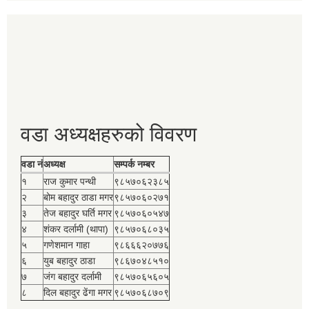
वडा अध्यक्षहरुको विवरण
वडा नं
अध्यक्ष
सम्पर्क नम्बर
१
राज कुमार पन्थी
९८५७०६२३८५
२
बोम बहादुर ठाडा मगर
९८५७०६०२७१
३
तेज बहादुर घर्ति मगर
९८५७०६०५४७
४
शंकर दर्लामी (थापा)
९८५७०६८०३५
५
गणेशमान गाहा
९८६६६२०७७६
६
युब बहादुर ठाडा
९८६७०४८५१०
७
जंग बहादुर दर्लामी
९८५७०६५६०५
८
दिल बहादुर ढेंगा मगर
९८५७०६८७०९