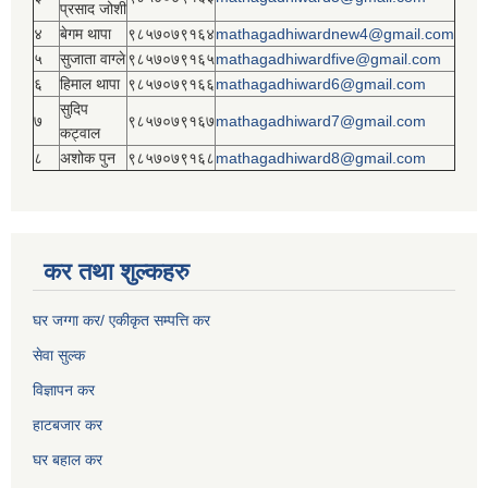
प्रसाद जोशी
४
बेगम थापा
९८५७०७९१६४
mathagadhiwardnew4@gmail.com
५
सुजाता वाग्ले
९८५७०७९१६५
mathagadhiwardfive@gmail.com
६
हिमाल थापा
९८५७०७९१६६
mathagadhiward6@gmail.com
सुदिप
७
९८५७०७९१६७
mathagadhiward7@gmail.com
कट्वाल
८
अशोक पुन
९८५७०७९१६८
mathagadhiward8@gmail.com
कर तथा शुल्कहरु
घर जग्गा कर/ एकीकृत सम्पत्ति कर
सेवा सुल्क
विज्ञापन कर
हाटबजार कर
घर बहाल कर