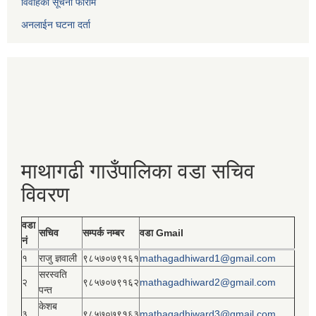
विवाहको सूचना फाराम
अनलाईन घटना दर्ता
माथागढी गाउँपालिका वडा सचिव
विवरण
वडा
सचिव
सम्पर्क नम्बर
वडा Gmail
नं
१
राजु ज्ञवाली
९८५७०७९१६१
mathagadhiward1@gmail.com
सरस्वति
२
९८५७०७९१६२
mathagadhiward2@gmail.com
पन्त
केशब
३
९८५७०७९१६३
mathagadhiward3@gmail.com