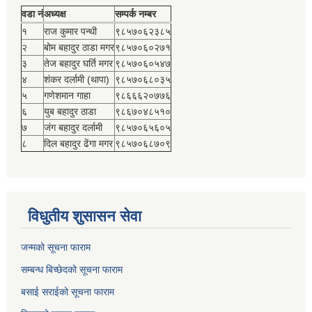
वडा नं
अध्यक्ष
सम्पर्क नम्बर
१
राज कुमार पन्थी
९८५७०६२३८५
२
बोम बहादुर ठाडा मगर
९८५७०६०२७१
३
तेज बहादुर घर्ति मगर
९८५७०६०५४७
४
शंकर दर्लामी (थापा)
९८५७०६८०३५
५
गणेशमान गाहा
९८६६६२०७७६
६
युब बहादुर ठाडा
९८६७०४८५१०
७
जंग बहादुर दर्लामी
९८५७०६५६०५
८
दिल बहादुर ढेंगा मगर
९८५७०६८७०९
विधुतीय शुसासन सेवा
जन्मको सूचना फाराम
सम्बन्ध बिच्छेदको सूचना फाराम
बसाई सराईको सूचना फाराम