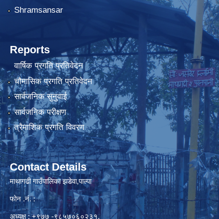
Shramsansar
Reports
वार्षिक प्रगति प्रतिवेदन
चौमासिक प्रगति प्रतिवेदन
सार्वजनिक सुनुवाई
सार्वजनिक परीक्षण
त्रैमाशिक प्रगति विवरण
Contact Details
माथागढी गाउँपालिका झडेवा,पाल्पा
फोन .नं. :
अध्यक्ष : +९७७ -९८५७०६०२३१,