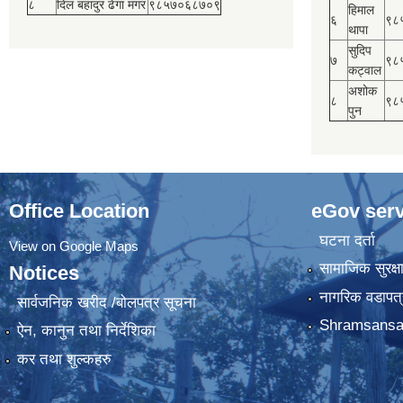
८
दिल बहादुर ढेंगा मगर
९८५७०६८७०९
हिमाल
६
९८
थापा
सुदिप
७
९८
कट्वाल
अशोक
८
९८
पुन
Office Location
eGov serv
घटना दर्ता
View on Google Maps
सामाजिक सुरक्ष
Notices
नागरिक वडापत्
सार्वजनिक खरीद /बोलपत्र सूचना
Shramsansa
ऐन, कानुन तथा निर्देशिका
कर तथा शुल्कहरु