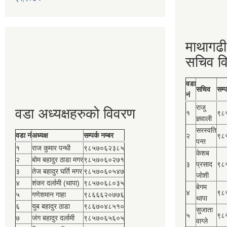
माथागढी
सचिव व
वडा
सचिव
सम्प
नं
राजु
वडा अध्यक्षहरुको विवरण
१
९८
ज्ञवाली
सरस्वति
वडा नं
अध्यक्ष
सम्पर्क नम्बर
२
९८
पन्त
१
राज कुमार पन्थी
९८५७०६२३८५
केशब
२
बोम बहादुर ठाडा मगर
९८५७०६०२७१
३
प्रसाद
९८
३
तेज बहादुर घर्ति मगर
९८५७०६०५४७
जोशी
४
शंकर दर्लामी (थापा)
९८५७०६८०३५
बेगम
४
९८
५
गणेशमान गाहा
९८६६६२०७७६
थापा
६
युब बहादुर ठाडा
९८६७०४८५१०
सुजाता
५
९८
७
जंग बहादुर दर्लामी
९८५७०६५६०५
वाग्ले