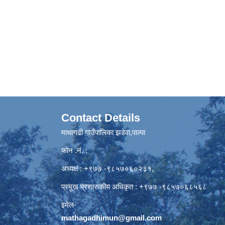
Contact Details
माथागढी गाउँपालिका झडेवा,पाल्पा
फोन .नं. :
अध्यक्ष : +९७७ -९८५७०६०२३१,
प्रमुख प्रशासकीय अधिकृत : +९७७ -९८५७०६८५६८
इमेल-
mathagadhimun@gmail.com
,