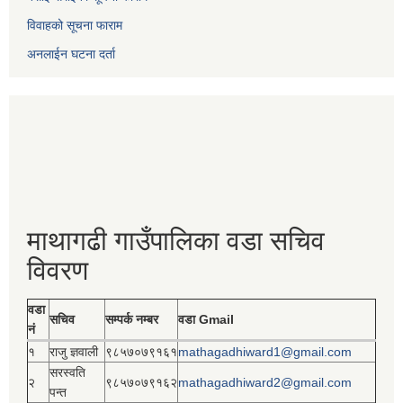
विवाहको सूचना फाराम
अनलाईन घटना दर्ता
माथागढी गाउँपालिका वडा सचिव
विवरण
वडा
सचिव
सम्पर्क नम्बर
वडा Gmail
नं
१
राजु ज्ञवाली
९८५७०७९१६१
mathagadhiward1@gmail.com
सरस्वति
२
९८५७०७९१६२
mathagadhiward2@gmail.com
पन्त