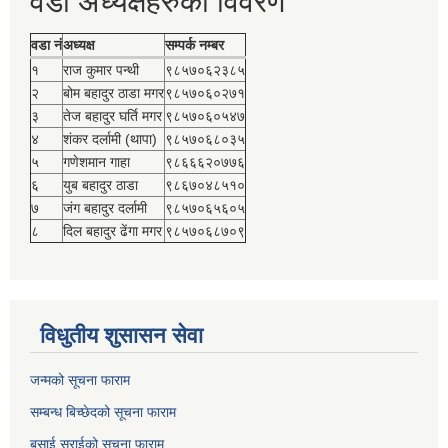
वडा अध्यक्षहरुको विवरण
वडा नं
अध्यक्ष
सम्पर्क नम्बर
१
राज कुमार पन्थी
९८५७०६२३८५
२
बोम बहादुर ठाडा मगर
९८५७०६०२७१
३
तेज बहादुर घर्ति मगर
९८५७०६०५४७
४
शंकर दर्लामी (थापा)
९८५७०६८०३५
५
गणेशमान गाहा
९८६६६२०७७६
६
युब बहादुर ठाडा
९८६७०४८५१०
७
जंग बहादुर दर्लामी
९८५७०६५६०५
८
दिल बहादुर ढेंगा मगर
९८५७०६८७०९
विधुतीय शुसासन सेवा
जन्मको सूचना फाराम
सम्बन्ध बिच्छेदको सूचना फाराम
बसाई सराईको सूचना फाराम