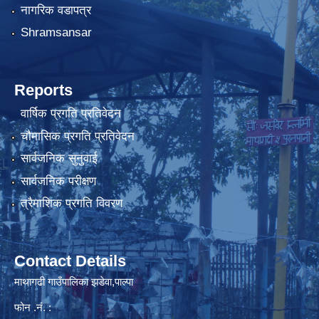
नागरिक वडापत्र
Shramsansar
Reports
वार्षिक प्रगति प्रतिवेदन
चौमासिक प्रगति प्रतिवेदन
सार्वजनिक सुनुवाई
सार्वजनिक परीक्षण
त्रैमाशिक प्रगति विवरण
Contact Details
माथागढी गाउँपालिका झडेवा,पाल्पा
फोन .नं. :