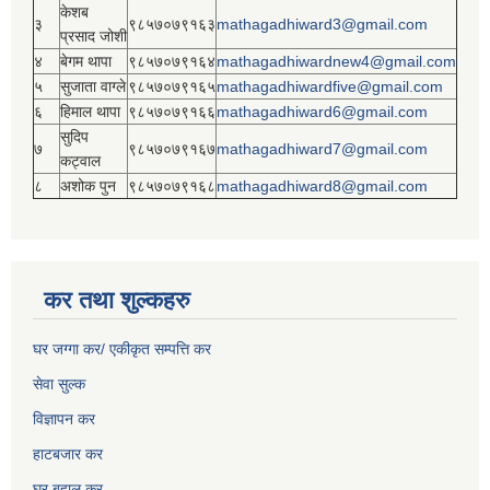
केशब
३
९८५७०७९१६३
mathagadhiward3@gmail.com
प्रसाद जोशी
४
बेगम थापा
९८५७०७९१६४
mathagadhiwardnew4@gmail.com
५
सुजाता वाग्ले
९८५७०७९१६५
mathagadhiwardfive@gmail.com
६
हिमाल थापा
९८५७०७९१६६
mathagadhiward6@gmail.com
सुदिप
७
९८५७०७९१६७
mathagadhiward7@gmail.com
कट्वाल
८
अशोक पुन
९८५७०७९१६८
mathagadhiward8@gmail.com
कर तथा शुल्कहरु
घर जग्गा कर/ एकीकृत सम्पत्ति कर
सेवा सुल्क
विज्ञापन कर
हाटबजार कर
घर बहाल कर