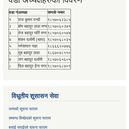
वडा नं
अध्यक्ष
सम्पर्क नम्बर
१
राज कुमार पन्थी
९८५७०६२३८५
२
बोम बहादुर ठाडा मगर
९८५७०६०२७१
३
तेज बहादुर घर्ति मगर
९८५७०६०५४७
४
शंकर दर्लामी (थापा)
९८५७०६८०३५
५
गणेशमान गाहा
९८६६६२०७७६
६
युब बहादुर ठाडा
९८६७०४८५१०
७
जंग बहादुर दर्लामी
९८५७०६५६०५
८
दिल बहादुर ढेंगा मगर
९८५७०६८७०९
विधुतीय शुसासन सेवा
जन्मको सूचना फाराम
सम्बन्ध बिच्छेदको सूचना फाराम
बसाई सराईको सूचना फाराम