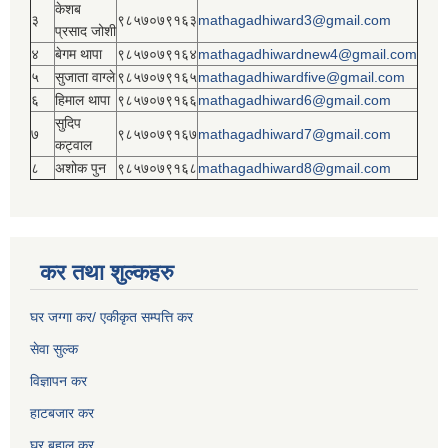
केशब
३
९८५७०७९१६३
mathagadhiward3@gmail.com
प्रसाद जोशी
४
बेगम थापा
९८५७०७९१६४
mathagadhiwardnew4@gmail.com
५
सुजाता वाग्ले
९८५७०७९१६५
mathagadhiwardfive@gmail.com
६
हिमाल थापा
९८५७०७९१६६
mathagadhiward6@gmail.com
सुदिप
७
९८५७०७९१६७
mathagadhiward7@gmail.com
कट्वाल
८
अशोक पुन
९८५७०७९१६८
mathagadhiward8@gmail.com
कर तथा शुल्कहरु
घर जग्गा कर/ एकीकृत सम्पत्ति कर
सेवा सुल्क
विज्ञापन कर
हाटबजार कर
घर बहाल कर