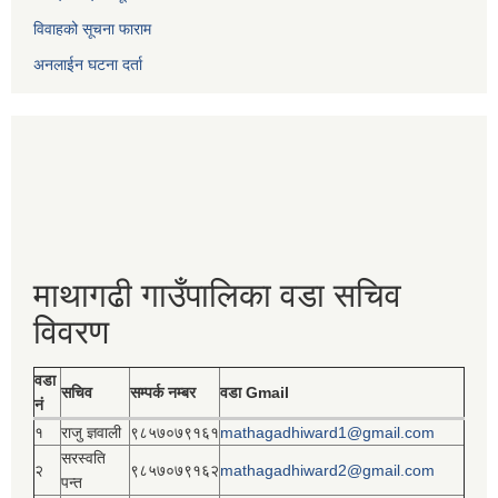
विवाहको सूचना फाराम
अनलाईन घटना दर्ता
माथागढी गाउँपालिका वडा सचिव
विवरण
वडा
सचिव
सम्पर्क नम्बर
वडा Gmail
नं
१
राजु ज्ञवाली
९८५७०७९१६१
mathagadhiward1@gmail.com
सरस्वति
२
९८५७०७९१६२
mathagadhiward2@gmail.com
पन्त