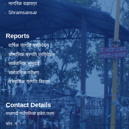
नागरिक वडापत्र
Shramsansar
Reports
वार्षिक प्रगति प्रतिवेदन
चौमासिक प्रगति प्रतिवेदन
सार्वजनिक सुनुवाई
सार्वजनिक परीक्षण
त्रैमाशिक प्रगति विवरण
Contact Details
माथागढी गाउँपालिका झडेवा,पाल्पा
फोन .नं. :