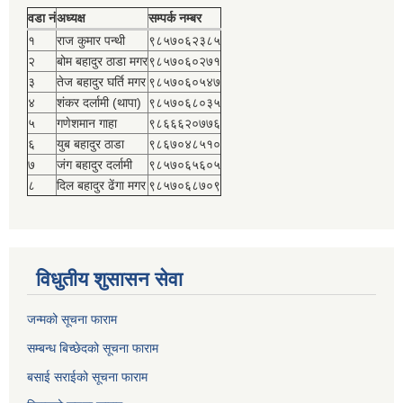
वडा नं
अध्यक्ष
सम्पर्क नम्बर
१
राज कुमार पन्थी
९८५७०६२३८५
२
बोम बहादुर ठाडा मगर
९८५७०६०२७१
३
तेज बहादुर घर्ति मगर
९८५७०६०५४७
४
शंकर दर्लामी (थापा)
९८५७०६८०३५
५
गणेशमान गाहा
९८६६६२०७७६
६
युब बहादुर ठाडा
९८६७०४८५१०
७
जंग बहादुर दर्लामी
९८५७०६५६०५
८
दिल बहादुर ढेंगा मगर
९८५७०६८७०९
विधुतीय शुसासन सेवा
जन्मको सूचना फाराम
सम्बन्ध बिच्छेदको सूचना फाराम
बसाई सराईको सूचना फाराम