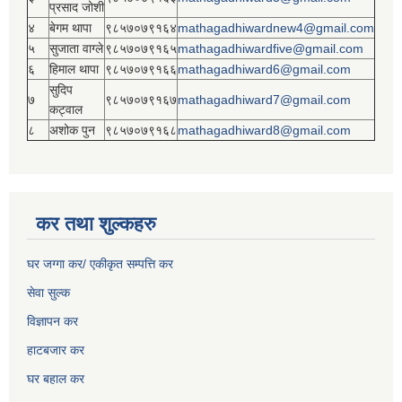
प्रसाद जोशी
४
बेगम थापा
९८५७०७९१६४
mathagadhiwardnew4@gmail.com
५
सुजाता वाग्ले
९८५७०७९१६५
mathagadhiwardfive@gmail.com
६
हिमाल थापा
९८५७०७९१६६
mathagadhiward6@gmail.com
सुदिप
७
९८५७०७९१६७
mathagadhiward7@gmail.com
कट्वाल
८
अशोक पुन
९८५७०७९१६८
mathagadhiward8@gmail.com
कर तथा शुल्कहरु
घर जग्गा कर/ एकीकृत सम्पत्ति कर
सेवा सुल्क
विज्ञापन कर
हाटबजार कर
घर बहाल कर