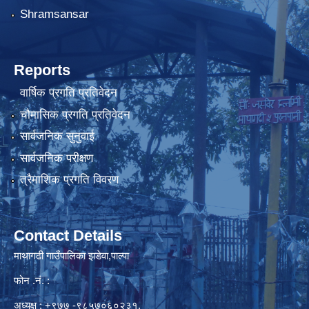
Shramsansar
Reports
वार्षिक प्रगति प्रतिवेदन
चौमासिक प्रगति प्रतिवेदन
सार्वजनिक सुनुवाई
सार्वजनिक परीक्षण
त्रैमाशिक प्रगति विवरण
Contact Details
माथागढी गाउँपालिका झडेवा,पाल्पा
फोन .नं. :
अध्यक्ष : +९७७ -९८५७०६०२३१,