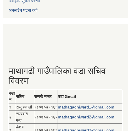
विवाहको सूचना फाराम
अनलाईन घटना दर्ता
माथागढी गाउँपालिका वडा सचिव
विवरण
वडा
सचिव
सम्पर्क नम्बर
वडा Gmail
नं
१
राजु ज्ञवाली
९८५७०७९१६१
mathagadhiward1@gmail.com
सरस्वति
२
९८५७०७९१६२
mathagadhiward2@gmail.com
पन्त
केशब
३
९८५७०७९१६३
mathagadhiward3@gmail.com