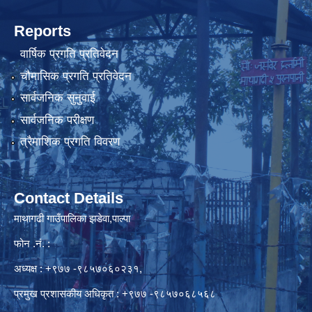
Reports
वार्षिक प्रगति प्रतिवेदन
चौमासिक प्रगति प्रतिवेदन
सार्वजनिक सुनुवाई
सार्वजनिक परीक्षण
त्रैमाशिक प्रगति विवरण
Contact Details
माथागढी गाउँपालिका झडेवा,पाल्पा
फोन .नं. :
अध्यक्ष : +९७७ -९८५७०६०२३१,
प्रमुख प्रशासकीय अधिकृत : +९७७ -९८५७०६८५६८