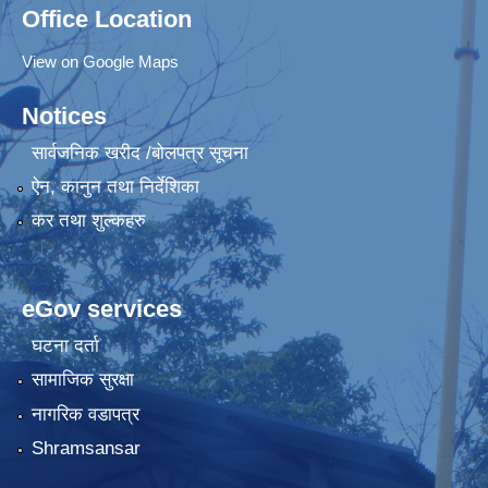
Office Location
View on Google Maps
Notices
सार्वजनिक खरीद /बोलपत्र सूचना
ऐन, कानुन तथा निर्देशिका
कर तथा शुल्कहरु
eGov services
घटना दर्ता
सामाजिक सुरक्षा
नागरिक वडापत्र
Shramsansar