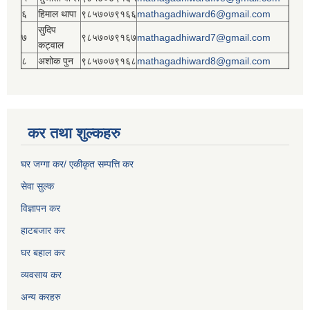
६
हिमाल थापा
९८५७०७९१६६
mathagadhiward6@gmail.com
सुदिप
७
९८५७०७९१६७
mathagadhiward7@gmail.com
कट्वाल
८
अशोक पुन
९८५७०७९१६८
mathagadhiward8@gmail.com
कर तथा शुल्कहरु
घर जग्गा कर/ एकीकृत सम्पत्ति कर
सेवा सुल्क
विज्ञापन कर
हाटबजार कर
घर बहाल कर
व्यवसाय कर
अन्य करहरु