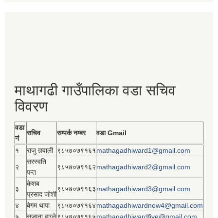
माथागढी गाउँपालिका वडा सचिव
विवरण
वडा
सचिव
सम्पर्क नम्बर
वडा Gmail
नं
१
राजु ज्ञवाली
९८५७०७९१६१
mathagadhiward1@gmail.com
सरस्वति
२
९८५७०७९१६२
mathagadhiward2@gmail.com
पन्त
केशब
३
९८५७०७९१६३
mathagadhiward3@gmail.com
प्रसाद जोशी
४
बेगम थापा
९८५७०७९१६४
mathagadhiwardnew4@gmail.com
५
सुजाता वाग्ले
९८५७०७९१६५
mathagadhiwardfive@gmail.com