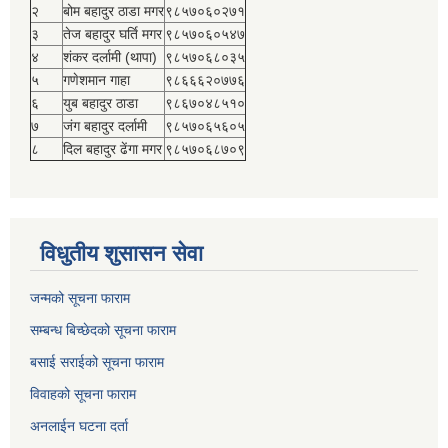
२
बोम बहादुर ठाडा मगर
९८५७०६०२७१
३
तेज बहादुर घर्ति मगर
९८५७०६०५४७
४
शंकर दर्लामी (थापा)
९८५७०६८०३५
५
गणेशमान गाहा
९८६६६२०७७६
६
युब बहादुर ठाडा
९८६७०४८५१०
७
जंग बहादुर दर्लामी
९८५७०६५६०५
८
दिल बहादुर ढेंगा मगर
९८५७०६८७०९
विधुतीय शुसासन सेवा
जन्मको सूचना फाराम
सम्बन्ध बिच्छेदको सूचना फाराम
बसाई सराईको सूचना फाराम
विवाहको सूचना फाराम
अनलाईन घटना दर्ता