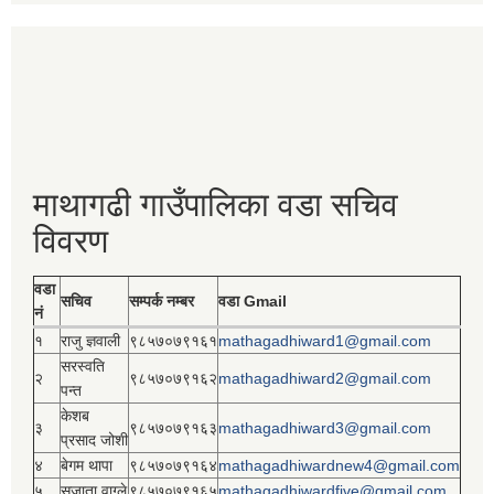
माथागढी गाउँपालिका वडा सचिव
विवरण
वडा
सचिव
सम्पर्क नम्बर
वडा Gmail
नं
१
राजु ज्ञवाली
९८५७०७९१६१
mathagadhiward1@gmail.com
सरस्वति
२
९८५७०७९१६२
mathagadhiward2@gmail.com
पन्त
केशब
३
९८५७०७९१६३
mathagadhiward3@gmail.com
प्रसाद जोशी
४
बेगम थापा
९८५७०७९१६४
mathagadhiwardnew4@gmail.com
५
सुजाता वाग्ले
९८५७०७९१६५
mathagadhiwardfive@gmail.com