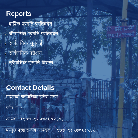
Reports
वार्षिक प्रगति प्रतिवेदन
चौमासिक प्रगति प्रतिवेदन
सार्वजनिक सुनुवाई
सार्वजनिक परीक्षण
त्रैमाशिक प्रगति विवरण
Contact Details
माथागढी गाउँपालिका झडेवा,पाल्पा
फोन .नं. :
अध्यक्ष : +९७७ -९८५७०६०२३१,
प्रमुख प्रशासकीय अधिकृत : +९७७ -९८५७०६८५६८