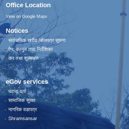
Office Location
View on Google Maps
Notices
सार्वजनिक खरीद /बोलपत्र सूचना
ऐन, कानुन तथा निर्देशिका
कर तथा शुल्कहरु
eGov services
घटना दर्ता
सामाजिक सुरक्षा
नागरिक वडापत्र
Shramsansar