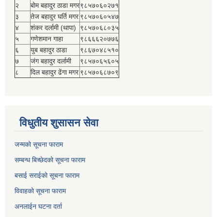
२
बोम बहादुर ठाडा मगर
९८५७०६०२७१
३
तेज बहादुर घर्ति मगर
९८५७०६०५४७
४
शंकर दर्लामी (थापा)
९८५७०६८०३५
५
गणेशमान गाहा
९८६६६२०७७६
६
युब बहादुर ठाडा
९८६७०४८५१०
७
जंग बहादुर दर्लामी
९८५७०६५६०५
८
दिल बहादुर ढेंगा मगर
९८५७०६८७०९
विधुतीय शुसासन सेवा
जन्मको सूचना फाराम
सम्बन्ध बिच्छेदको सूचना फाराम
बसाई सराईको सूचना फाराम
विवाहको सूचना फाराम
अनलाईन घटना दर्ता