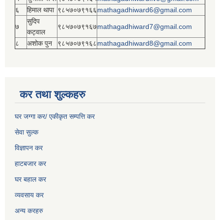
६
हिमाल थापा
९८५७०७९१६६
mathagadhiward6@gmail.com
सुदिप
७
९८५७०७९१६७
mathagadhiward7@gmail.com
कट्वाल
८
अशोक पुन
९८५७०७९१६८
mathagadhiward8@gmail.com
कर तथा शुल्कहरु
घर जग्गा कर/ एकीकृत सम्पत्ति कर
सेवा सुल्क
विज्ञापन कर
हाटबजार कर
घर बहाल कर
व्यवसाय कर
अन्य करहरु