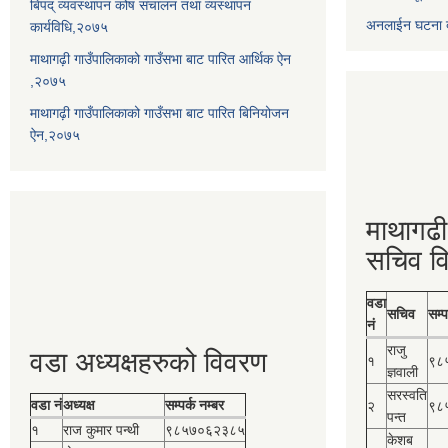
बिपद् व्यवस्थापन कोष संचालन तथा व्यस्थापन
अनलाईन घटना दर
कार्यविधि,२०७५
माथागढ़ी गाउँपालिकाको गाउँसभा बाट पारित आर्थिक ऐन
,२०७५
माथागढ़ी गाउँपालिकाको गाउँसभा बाट पारित बिनियोजन
ऐन,२०७५
माथागढी
सचिव व
वडा
सचिव
सम्प
नं
राजु
वडा अध्यक्षहरुको विवरण
१
९८
ज्ञवाली
सरस्वति
वडा नं
अध्यक्ष
सम्पर्क नम्बर
२
९८
पन्त
१
राज कुमार पन्थी
९८५७०६२३८५
केशब