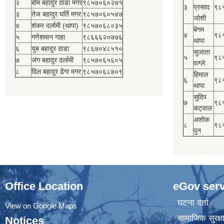
२
बोम बहादुर ठाडा मगर
९८५७०६०२७१
३
प्रसाद
९८
३
तेज बहादुर घर्ति मगर
९८५७०६०५४७
जोशी
४
शंकर दर्लामी (थापा)
९८५७०६८०३५
बेगम
४
९८
५
गणेशमान गाहा
९८६६६२०७७६
थापा
६
युब बहादुर ठाडा
९८६७०४८५१०
सुजाता
५
९८
७
जंग बहादुर दर्लामी
९८५७०६५६०५
वाग्ले
८
दिल बहादुर ढेंगा मगर
९८५७०६८७०९
हिमाल
६
९८
थापा
सुदिप
७
९८
कट्वाल
अशोक
८
९८
पुन
Office Location
eGov serv
घटना दर्ता
View on Google Maps
सामाजिक सुरक्ष
Notices