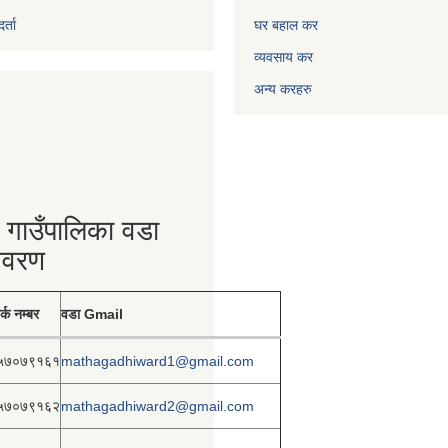
्ता
घर बहाल कर
व्यवसाय कर
अन्य करहरु
 गाउँपालिका वडा
िवरण
र्क नम्बर
वडा Gmail
५७०७९१६१
mathagadhiward1@gmail.com
५७०७९१६२
mathagadhiward2@gmail.com