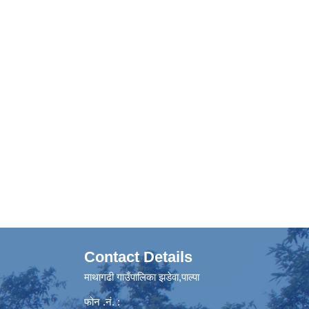
Contact Details
माथागढी गाउँपालिका झडेवा,पाल्पा
फोन .नं. :