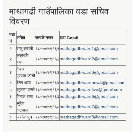
माथागढी गाउँपालिका वडा सचिव
विवरण
वडा
सचिव
सम्पर्क नम्बर
वडा Gmail
नं
१
राजु ज्ञवाली
९८५७०७९१६१
mathagadhiward1@gmail.com
सरस्वति
२
९८५७०७९१६२
mathagadhiward2@gmail.com
पन्त
केशब
३
९८५७०७९१६३
mathagadhiward3@gmail.com
प्रसाद जोशी
४
बेगम थापा
९८५७०७९१६४
mathagadhiwardnew4@gmail.com
५
सुजाता वाग्ले
९८५७०७९१६५
mathagadhiwardfive@gmail.com
६
हिमाल थापा
९८५७०७९१६६
mathagadhiward6@gmail.com
सुदिप
७
९८५७०७९१६७
mathagadhiward7@gmail.com
कट्वाल
८
अशोक पुन
९८५७०७९१६८
mathagadhiward8@gmail.com