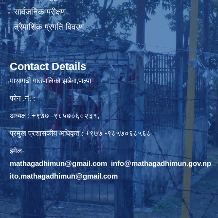
सार्वजनिक परीक्षण
त्रैमाशिक प्रगति विवरण
Contact Details
माथागढी गाउँपालिका झडेवा,पाल्पा
फोन .नं. :
अध्यक्ष : +९७७ -९८५७०६०२३१,
प्रमुख प्रशासकीय अधिकृत : +९७७ -९८५७०६८५६८
इमेल-
mathagadhimun@gmail.com
,
info@mathagadhimun.gov.np
ito.mathagadhimun@gmail.com