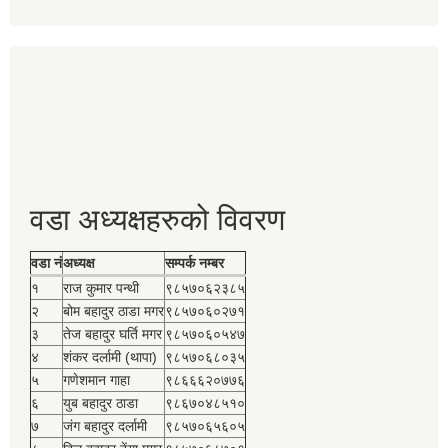
वडा अध्यक्षहरुको विवरण
वडा नं
अध्यक्ष
सम्पर्क नम्बर
१
राज कुमार पन्थी
९८५७०६२३८५
२
बोम बहादुर ठाडा मगर
९८५७०६०२७१
३
तेज बहादुर घर्ति मगर
९८५७०६०५४७
४
शंकर दर्लामी (थापा)
९८५७०६८०३५
५
गणेशमान गाहा
९८६६६२०७७६
६
युब बहादुर ठाडा
९८६७०४८५१०
७
जंग बहादुर दर्लामी
९८५७०६५६०५