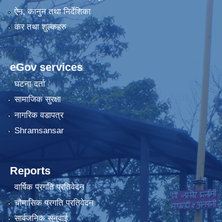
ऐन, कानुन तथा निर्देशिका
कर तथा शुल्कहरु
eGov services
घटना दर्ता
सामाजिक सुरक्षा
नागरिक वडापत्र
Shramsansar
Reports
वार्षिक प्रगति प्रतिवेदन
चौमासिक प्रगति प्रतिवेदन
सार्वजनिक सुनुवाई