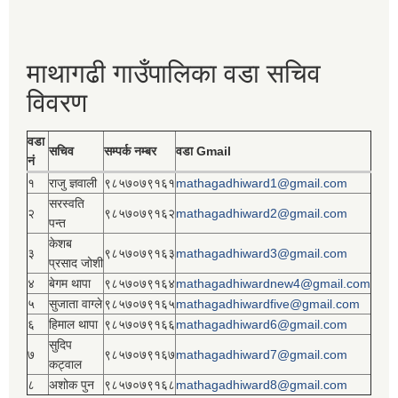
माथागढी गाउँपालिका वडा सचिव
विवरण
वडा
सचिव
सम्पर्क नम्बर
वडा Gmail
नं
१
राजु ज्ञवाली
९८५७०७९१६१
mathagadhiward1@gmail.com
सरस्वति
२
९८५७०७९१६२
mathagadhiward2@gmail.com
पन्त
केशब
३
९८५७०७९१६३
mathagadhiward3@gmail.com
प्रसाद जोशी
४
बेगम थापा
९८५७०७९१६४
mathagadhiwardnew4@gmail.com
५
सुजाता वाग्ले
९८५७०७९१६५
mathagadhiwardfive@gmail.com
६
हिमाल थापा
९८५७०७९१६६
mathagadhiward6@gmail.com
सुदिप
७
९८५७०७९१६७
mathagadhiward7@gmail.com
कट्वाल
८
अशोक पुन
९८५७०७९१६८
mathagadhiward8@gmail.com