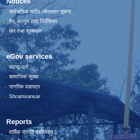
Notices
सार्वजनिक खरीद /बोलपत्र सूचना
ऐन, कानुन तथा निर्देशिका
कर तथा शुल्कहरु
eGov services
घटना दर्ता
सामाजिक सुरक्षा
नागरिक वडापत्र
Shramsansar
Reports
वार्षिक प्रगति प्रतिवेदन