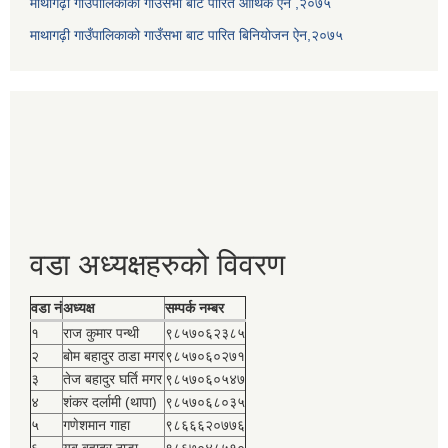
माथागढ़ी गाउँपालिकाको गाउँसभा बाट पारित आर्थिक ऐन ,२०७५
माथागढ़ी गाउँपालिकाको गाउँसभा बाट पारित बिनियोजन ऐन,२०७५
वडा अध्यक्षहरुको विवरण
वडा नं
अध्यक्ष
सम्पर्क नम्बर
१
राज कुमार पन्थी
९८५७०६२३८५
२
बोम बहादुर ठाडा मगर
९८५७०६०२७१
३
तेज बहादुर घर्ति मगर
९८५७०६०५४७
४
शंकर दर्लामी (थापा)
९८५७०६८०३५
५
गणेशमान गाहा
९८६६६२०७७६