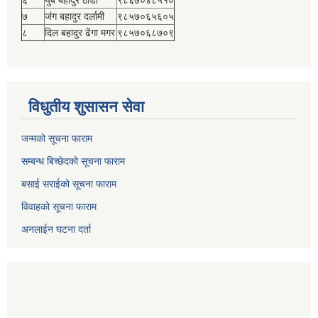
६
युब बहादुर ठाडा
९८६७०४८५१०
७
जंग बहादुर दर्लामी
९८५७०६५६०५
८
दिल बहादुर ढेंगा मगर
९८५७०६८७०९
विधुतीय शुसासन सेवा
जन्मको सूचना फाराम
सम्बन्ध बिच्छेदको सूचना फाराम
बसाई सराईको सूचना फाराम
विवाहको सूचना फाराम
अनलाईन घटना दर्ता