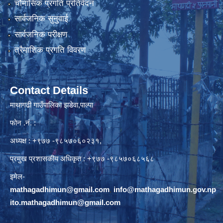
चौमासिक प्रगति प्रतिवेदन
सार्वजनिक सुनुवाई
सार्वजनिक परीक्षण
त्रैमाशिक प्रगति विवरण
Contact Details
माथागढी गाउँपालिका झडेवा,पाल्पा
फोन .नं. :
अध्यक्ष : +९७७ -९८५७०६०२३१,
प्रमुख प्रशासकीय अधिकृत : +९७७ -९८५७०६८५६८
इमेल-
mathagadhimun@gmail.com
,
info@mathagadhimun.gov.np
ito.mathagadhimun@gmail.com