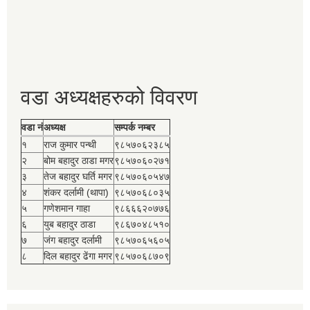
वडा अध्यक्षहरुको विवरण
वडा नं
अध्यक्ष
सम्पर्क नम्बर
१
राज कुमार पन्थी
९८५७०६२३८५
२
बोम बहादुर ठाडा मगर
९८५७०६०२७१
३
तेज बहादुर घर्ति मगर
९८५७०६०५४७
४
शंकर दर्लामी (थापा)
९८५७०६८०३५
५
गणेशमान गाहा
९८६६६२०७७६
६
युब बहादुर ठाडा
९८६७०४८५१०
७
जंग बहादुर दर्लामी
९८५७०६५६०५
८
दिल बहादुर ढेंगा मगर
९८५७०६८७०९