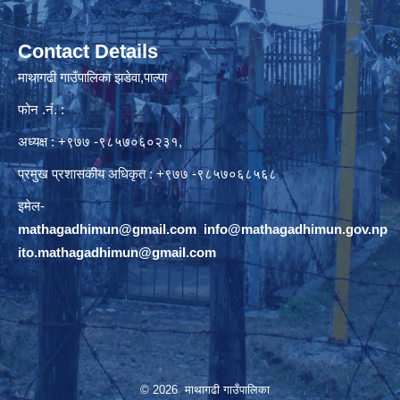
Contact Details
माथागढी गाउँपालिका झडेवा,पाल्पा
फोन .नं. :
अध्यक्ष : +९७७ -९८५७०६०२३१,
प्रमुख प्रशासकीय अधिकृत : +९७७ -९८५७०६८५६८
इमेल-
mathagadhimun@gmail.com
,
info@mathagadhimun.gov.np
ito.mathagadhimun@gmail.com
© 2026 माथागढी गाउँपालिका