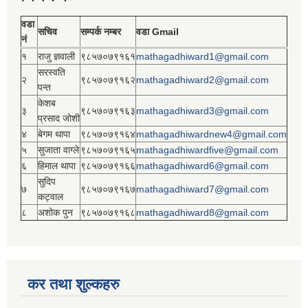
वडा
सचिव
सम्पर्क नम्बर
वडा Gmail
नं
१
राजु ज्ञवाली
९८५७०७९१६१
mathagadhiward1@gmail.com
सरस्वति
२
९८५७०७९१६२
mathagadhiward2@gmail.com
पन्त
केशब
३
९८५७०७९१६३
mathagadhiward3@gmail.com
प्रसाद जोशी
४
बेगम थापा
९८५७०७९१६४
mathagadhiwardnew4@gmail.com
५
सुजाता वाग्ले
९८५७०७९१६५
mathagadhiwardfive@gmail.com
६
हिमाल थापा
९८५७०७९१६६
mathagadhiward6@gmail.com
सुदिप
७
९८५७०७९१६७
mathagadhiward7@gmail.com
कट्वाल
८
अशोक पुन
९८५७०७९१६८
mathagadhiward8@gmail.com
कर तथा शुल्कहरु