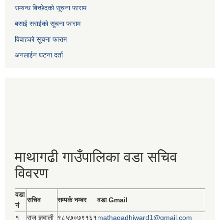
सम्बन्ध बिच्छेदको सूचना फाराम
बसाई सराईको सूचना फाराम
विवाहको सूचना फाराम
अनलाईन घटना दर्ता
माथागढी गाउँपालिका वडा सचिव
विवरण
वडा
सचिव
सम्पर्क नम्बर
वडा Gmail
नं
१
राजु ज्ञवाली
९८५७०७९१६१
mathagadhiward1@gmail.com