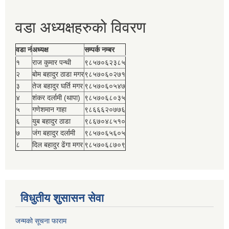
वडा अध्यक्षहरुको विवरण
वडा नं
अध्यक्ष
सम्पर्क नम्बर
१
राज कुमार पन्थी
९८५७०६२३८५
२
बोम बहादुर ठाडा मगर
९८५७०६०२७१
३
तेज बहादुर घर्ति मगर
९८५७०६०५४७
४
शंकर दर्लामी (थापा)
९८५७०६८०३५
५
गणेशमान गाहा
९८६६६२०७७६
६
युब बहादुर ठाडा
९८६७०४८५१०
७
जंग बहादुर दर्लामी
९८५७०६५६०५
८
दिल बहादुर ढेंगा मगर
९८५७०६८७०९
विधुतीय शुसासन सेवा
जन्मको सूचना फाराम