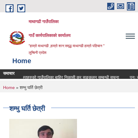
Skip to main content
माथागढी गाउँपालिका
गाउँ कार्यपालिकाको कार्यालय
"हाम्रो माथागढी ,हाम्रो शान:समृद्ध माथागढी हाम्रो पहिचान "
लुम्बिनी प्रदेश
Home
समाचार
ाडीजन्य वस्तुहरुको गाउँपालिका बाहिर निकासी कर सङ्कलन सम्बन्धी सूचना
पुनः सरुवा
You are here
Home
» शम्भु घर्ति छेत्री
शम्भु घर्ति छेत्री