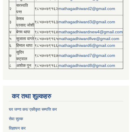
सरस्वति
२
९८५७०७९१६२
mathagadhiward2@gmail.com
पन्त
केशब
३
९८५७०७९१६३
mathagadhiward3@gmail.com
प्रसाद जोशी
४
बेगम थापा
९८५७०७९१६४
mathagadhiwardnew4@gmail.com
५
सुजाता वाग्ले
९८५७०७९१६५
mathagadhiwardfive@gmail.com
६
हिमाल थापा
९८५७०७९१६६
mathagadhiward6@gmail.com
सुदिप
७
९८५७०७९१६७
mathagadhiward7@gmail.com
कट्वाल
८
अशोक पुन
९८५७०७९१६८
mathagadhiward8@gmail.com
कर तथा शुल्कहरु
घर जग्गा कर/ एकीकृत सम्पत्ति कर
सेवा सुल्क
विज्ञापन कर