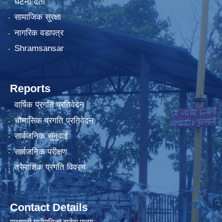
घटना दर्ता
सामाजिक सुरक्षा
नागरिक वडापत्र
Shramsansar
Reports
वार्षिक प्रगति प्रतिवेदन
चौमासिक प्रगति प्रतिवेदन
सार्वजनिक सुनुवाई
सार्वजनिक परीक्षण
त्रैमाशिक प्रगति विवरण
Contact Details
माथागढी गाउँपालिका झडेवा,पाल्पा