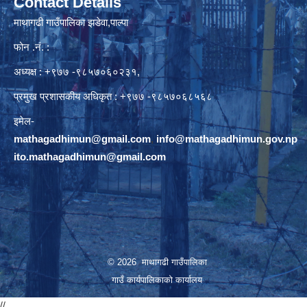
Contact Details
माथागढी गाउँपालिका झडेवा,पाल्पा
फोन .नं. :
अध्यक्ष : +९७७ -९८५७०६०२३१,
प्रमुख प्रशासकीय अधिकृत : +९७७ -९८५७०६८५६८
इमेल-
mathagadhimun@gmail.com
,
info@mathagadhimun.gov.np
ito.mathagadhimun@gmail.com
© 2026 माथागढी गाउँपालिका
गाउँ कार्यपालिकाको कार्यालय
//