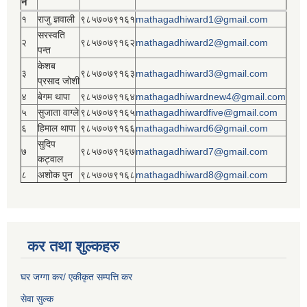
नं
१
राजु ज्ञवाली
९८५७०७९१६१
mathagadhiward1@gmail.com
सरस्वति
२
९८५७०७९१६२
mathagadhiward2@gmail.com
पन्त
केशब
३
९८५७०७९१६३
mathagadhiward3@gmail.com
प्रसाद जोशी
४
बेगम थापा
९८५७०७९१६४
mathagadhiwardnew4@gmail.com
५
सुजाता वाग्ले
९८५७०७९१६५
mathagadhiwardfive@gmail.com
६
हिमाल थापा
९८५७०७९१६६
mathagadhiward6@gmail.com
सुदिप
७
९८५७०७९१६७
mathagadhiward7@gmail.com
कट्वाल
८
अशोक पुन
९८५७०७९१६८
mathagadhiward8@gmail.com
कर तथा शुल्कहरु
घर जग्गा कर/ एकीकृत सम्पत्ति कर
सेवा सुल्क