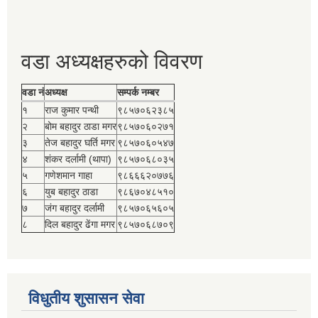
वडा अध्यक्षहरुको विवरण
वडा नं
अध्यक्ष
सम्पर्क नम्बर
१
राज कुमार पन्थी
९८५७०६२३८५
२
बोम बहादुर ठाडा मगर
९८५७०६०२७१
३
तेज बहादुर घर्ति मगर
९८५७०६०५४७
४
शंकर दर्लामी (थापा)
९८५७०६८०३५
५
गणेशमान गाहा
९८६६६२०७७६
६
युब बहादुर ठाडा
९८६७०४८५१०
७
जंग बहादुर दर्लामी
९८५७०६५६०५
८
दिल बहादुर ढेंगा मगर
९८५७०६८७०९
विधुतीय शुसासन सेवा