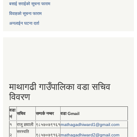
बसाई सराईको सूचना फाराम
विवाहको सूचना फाराम
अनलाईन घटना दर्ता
माथागढी गाउँपालिका वडा सचिव
विवरण
वडा
सचिव
सम्पर्क नम्बर
वडा Gmail
नं
१
राजु ज्ञवाली
९८५७०७९१६१
mathagadhiward1@gmail.com
सरस्वति
२
९८५७०७९१६२
mathagadhiward2@gmail.com