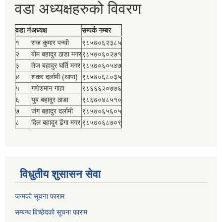
वडा अध्यक्षहरुको विवरण
वडा नं
अध्यक्ष
सम्पर्क नम्बर
१
राज कुमार पन्थी
९८५७०६२३८५
२
बोम बहादुर ठाडा मगर
९८५७०६०२७१
३
तेज बहादुर घर्ति मगर
९८५७०६०५४७
४
शंकर दर्लामी (थापा)
९८५७०६८०३५
५
गणेशमान गाहा
९८६६६२०७७६
६
युब बहादुर ठाडा
९८६७०४८५१०
७
जंग बहादुर दर्लामी
९८५७०६५६०५
८
दिल बहादुर ढेंगा मगर
९८५७०६८७०९
विधुतीय शुसासन सेवा
जन्मको सूचना फाराम
सम्बन्ध बिच्छेदको सूचना फाराम