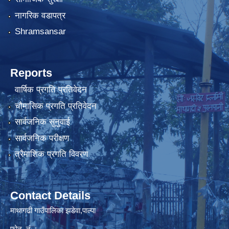
नागरिक वडापत्र
Shramsansar
Reports
वार्षिक प्रगति प्रतिवेदन
चौमासिक प्रगति प्रतिवेदन
सार्वजनिक सुनुवाई
सार्वजनिक परीक्षण
त्रैमाशिक प्रगति विवरण
Contact Details
माथागढी गाउँपालिका झडेवा,पाल्पा
फोन .नं. :