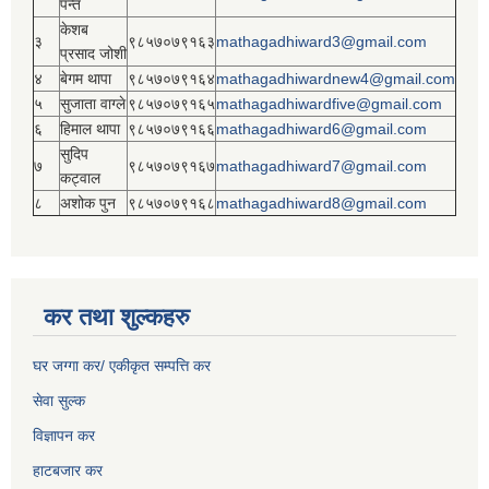
पन्त
केशब
३
९८५७०७९१६३
mathagadhiward3@gmail.com
प्रसाद जोशी
४
बेगम थापा
९८५७०७९१६४
mathagadhiwardnew4@gmail.com
५
सुजाता वाग्ले
९८५७०७९१६५
mathagadhiwardfive@gmail.com
६
हिमाल थापा
९८५७०७९१६६
mathagadhiward6@gmail.com
सुदिप
७
९८५७०७९१६७
mathagadhiward7@gmail.com
कट्वाल
८
अशोक पुन
९८५७०७९१६८
mathagadhiward8@gmail.com
कर तथा शुल्कहरु
घर जग्गा कर/ एकीकृत सम्पत्ति कर
सेवा सुल्क
विज्ञापन कर
हाटबजार कर