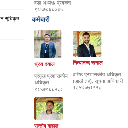
वडा अध्यक्ष/ प्रवक्ता
९८५७०६८०३५
ुन सूचिकृत
कर्मचारी
नित्यानन्द खनाल
ध्रुव दयाल
वरिष्ठ प्रशासकीय अधिकृत
प्रमुख प्रशासकीय
(आठौं तह), सूचना अधिकारी
अधिकृत
९८५७०७९११८
९८५७०६८५६८
सन्तोष दाहाल