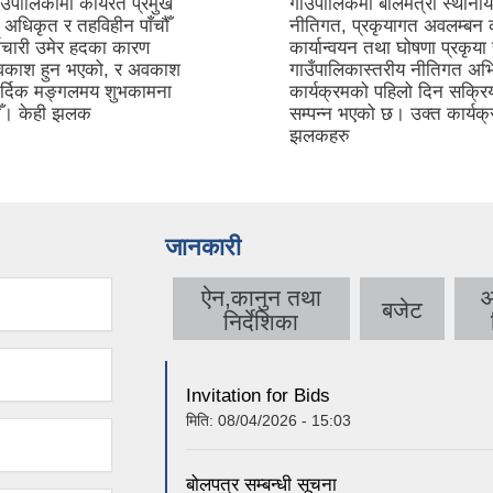
उँपालिकामा कार्यरत प्रमुख
गाउँपालिकमा बालमैत्री स्थान
अधिकृत र तहविहीन पाँचौँ
नीतिगत, प्रकृयागत अवलम्बन क
मचारी उमेर हदका कारण
कार्यान्वयन तथा घोषणा प्रकृया 
अवकाश हुन भएको, र अवकाश
गाउँपालिकास्तरीय नीतिगत अ
र्दिक मङ्गलमय शुभकामना
कार्यक्रमको पहिलो दिन सक्र
दछौँ। केही झलक
सम्पन्न भएको छ। उक्त कार्यक
झलकहरु
जानकारी
ऐन,कानुन तथा
आ
बजेट
निर्देशिका
Invitation for Bids
मिति:
08/04/2026 - 15:03
बोलपत्र सम्बन्धी सूचना