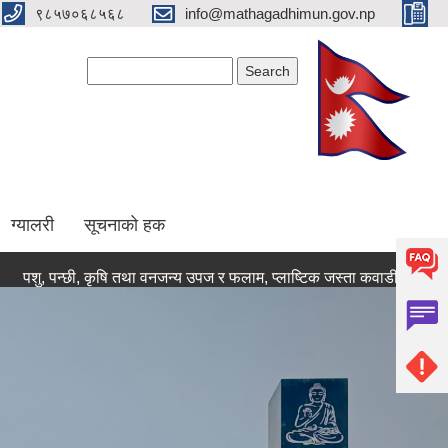
९८५७०६८५६८
info@mathagadhimun.gov.np
Search form
Search
ग्यालरी
सूचनाको हक
छी, कृषि तथा वनजन्य उपज र फलाम, प्लाष्टिक जस्ता कवाडीजन्य वस्तुहरुको गाउ