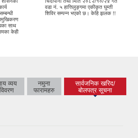
ीय शासनको
चिदीपानी तथा मिति २०८२/१०/२४ गते
ार्य
वडा नं. ५ हात्तिलुङ्गमा एकीकृत घुम्ती
सम्बन्धी
शिविर सम्पन्न भएको छ। केहि झलक !!
भिमुखिकरण
ियका साथ
्रमका केही
य व्यय
नमुना
सार्वजनिक खरिद/
(active tab)
विवरण
फारामहरु
बोलपत्र सूचना