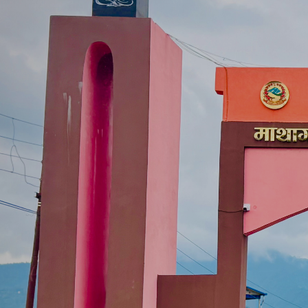
माथागढी -४, झडेवा स्थित गाउँपालिका भवन र
बाँसटारी झडेवा दुम्कीबाँस सडक अन्तर्गत
परिवेश
सराईमा कालोपत्र सम्पन्न भएको सडक
वडा नं. ८ बहादुरपुरमा निर्माणाधीन अवस्थामा