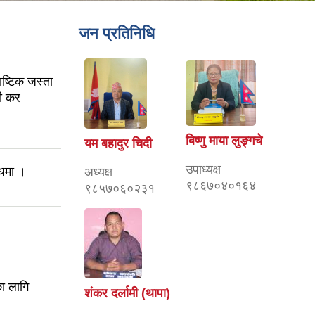
जन प्रतिनिधि
ष्टिक जस्ता
सी कर
बिष्णु माया लुङ्गचे
यम बहादुर चिदी
उपाध्यक्ष
्धमा ।
अध्यक्ष
९८६७०४०१६४
९८५७०६०२३१
ा लागि
शंकर दर्लामी (थापा)