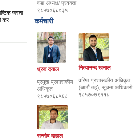
वडा अध्यक्ष/ प्रवक्ता
९८५७०६८०३५
ष्टिक जस्ता
सी कर
कर्मचारी
नित्यानन्द खनाल
ध्रुव दयाल
वरिष्ठ प्रशासकीय अधिकृत
प्रमुख प्रशासकीय
(आठौं तह), सूचना अधिकारी
अधिकृत
९८५७०७९११८
९८५७०६८५६८
सन्तोष दाहाल