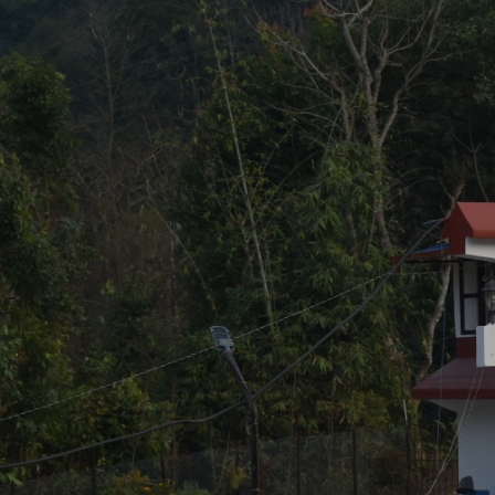
माथागढी -४, झडेवा स्थित गाउँपालिका भवन र
बाँसटारी झडेवा दुम्कीबाँस सडक अन्तर्गत
परिवेश
सराईमा कालोपत्र सम्पन्न भएको सडक
वडा नं. ८ बहादुरपुरमा निर्माणाधीन अवस्थामा