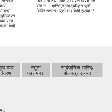
ीय शासनको
चिदीपानी तथा मिति २०८२/१०/२४ गते
ार्य
वडा नं. ५ हात्तिलुङ्गमा एकीकृत घुम्ती
सम्बन्धी
शिविर सम्पन्न भएको छ। केहि झलक !!
भिमुखिकरण
ियका साथ
्रमका केही
य व्यय
नमुना
सार्वजनिक खरिद/
विवरण
फारामहरु
बोलपत्र सूचना
०७६