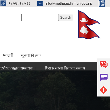
९८५७०६८५६८
info@mathagadhimun.gov.np
Search form
Search
ग्यालरी
सूचनाको हक
न सम्बन्धमा ।
शिक्षक सरुवा बिज्ञापन सम्वन्धमा
अदुवा/बेसार संकलन, भ