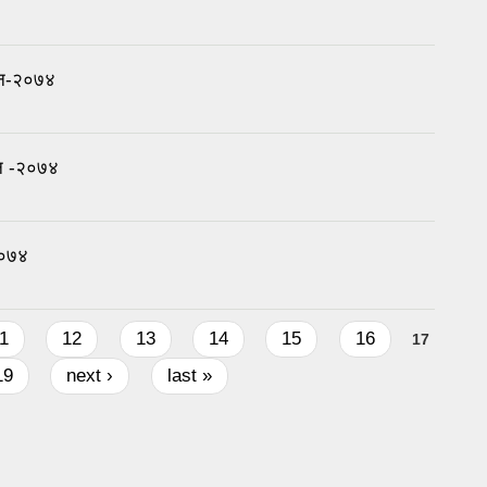
 ऐन-२०७४
ुन -२०७४
२०७४
1
12
13
14
15
16
17
19
next ›
last »