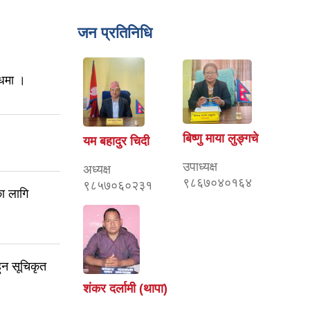
जन प्रतिनिधि
्धमा ।
बिष्णु माया लुङ्गचे
यम बहादुर चिदी
उपाध्यक्ष
अध्यक्ष
९८६७०४०१६४
९८५७०६०२३१
ा लागि
ुन सूचिकृत
शंकर दर्लामी (थापा)