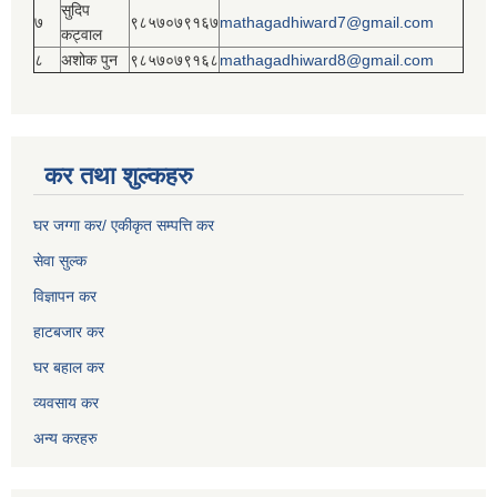
सुदिप
७
९८५७०७९१६७
mathagadhiward7@gmail.com
कट्वाल
८
अशोक पुन
९८५७०७९१६८
mathagadhiward8@gmail.com
कर तथा शुल्कहरु
घर जग्गा कर/ एकीकृत सम्पत्ति कर
सेवा सुल्क
विज्ञापन कर
हाटबजार कर
घर बहाल कर
व्यवसाय कर
अन्य करहरु