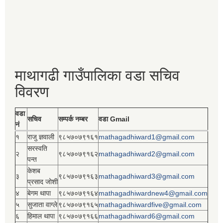
माथागढी गाउँपालिका वडा सचिव
विवरण
वडा
सचिव
सम्पर्क नम्बर
वडा Gmail
नं
१
राजु ज्ञवाली
९८५७०७९१६१
mathagadhiward1@gmail.com
सरस्वति
२
९८५७०७९१६२
mathagadhiward2@gmail.com
पन्त
केशब
३
९८५७०७९१६३
mathagadhiward3@gmail.com
प्रसाद जोशी
४
बेगम थापा
९८५७०७९१६४
mathagadhiwardnew4@gmail.com
५
सुजाता वाग्ले
९८५७०७९१६५
mathagadhiwardfive@gmail.com
६
हिमाल थापा
९८५७०७९१६६
mathagadhiward6@gmail.com