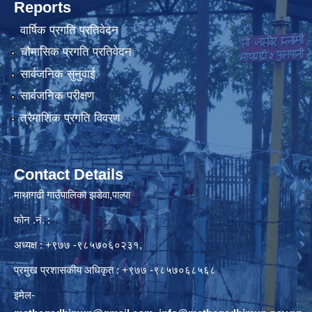
Reports
वार्षिक प्रगति प्रतिवेदन
चौमासिक प्रगति प्रतिवेदन
सार्वजनिक सुनुवाई
सार्वजनिक परीक्षण
त्रैमाशिक प्रगति विवरण
Contact Details
माथागढी गाउँपालिका झडेवा,पाल्पा
फोन .नं. :
अध्यक्ष : +९७७ -९८५७०६०२३१,
प्रमुख प्रशासकीय अधिकृत : +९७७ -९८५७०६८५६८
इमेल-