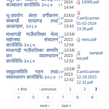
2024 -
10089.pdf
सञ्चालन कार्यविधि २०८०
८१
14:44
भू-उपयोग क्षेत्र वर्गीकरण
01/02/
८०/
CamScanner
सम्बन्धी मापदण्ड तथा
2024 -
८१
01-02-2024
आधारहरु, २०८०
13:43
13.26.pdf
माथागढी गाउँपालिका मेला
12/18/
८०/
महोत्सव संचालन
2023 -
mela.pdf
८१
कार्यविधि-२०८०
12:54
माथागढी गाउँपालिका सम्पत्ति
12/18/
८०/
sampati
कर व्यवस्थापन
2023 -
८१
kar.pdf
कार्यविधि-२०८०
12:52
12/18/
समूह/समिति गठन तथा
८०/
CamScanner
2023 -
व्यवस्थापन कार्यविधि-२०८०
८१
12-18-2023
12:42
12.31.pdf
Pages
« first
‹ previous
1
2
3
4
5
6
7
8
9
next ›
last »