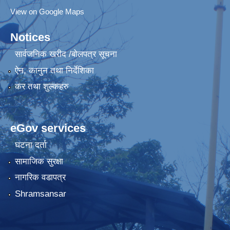
View on Google Maps
Notices
सार्वजनिक खरीद /बोलपत्र सूचना
ऐन, कानुन तथा निर्देशिका
कर तथा शुल्कहरु
eGov services
घटना दर्ता
सामाजिक सुरक्षा
नागरिक वडापत्र
Shramsansar