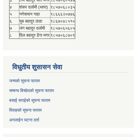
४
शंकर दर्लामी (थापा)
९८५७०६८०३५
५
गणेशमान गाहा
९८६६६२०७७६
६
युब बहादुर ठाडा
९८६७०४८५१०
७
जंग बहादुर दर्लामी
९८५७०६५६०५
८
दिल बहादुर ढेंगा मगर
९८५७०६८७०९
विधुतीय शुसासन सेवा
जन्मको सूचना फाराम
सम्बन्ध बिच्छेदको सूचना फाराम
बसाई सराईको सूचना फाराम
विवाहको सूचना फाराम
अनलाईन घटना दर्ता