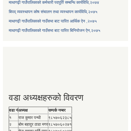
माथागढ़ी गाउँपालिकाको कर्मचारी पदपूर्ति सम्बन्धि कार्यविधि,२०७४
बिपद् व्यवस्थापन कोष संचालन तथा व्यस्थापन कार्यविधि,२०७५
माथागढ़ी गाउँपालिकाको गाउँसभा बाट पारित आर्थिक ऐन ,२०७५
माथागढ़ी गाउँपालिकाको गाउँसभा बाट पारित बिनियोजन ऐन,२०७५
वडा अध्यक्षहरुको विवरण
वडा नं
अध्यक्ष
सम्पर्क नम्बर
१
राज कुमार पन्थी
९८५७०६२३८५
२
बोम बहादुर ठाडा मगर
९८५७०६०२७१
३
तेज बहादुर घर्ति मगर
९८५७०६०५४७