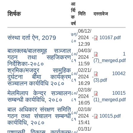
आ
र्थि
शिर्षक
मिति
दस्तावेज
क
वर्ष
06/12/
७९/
संस्था दर्ता ऐन, 2079
2024 -
10167.pdf
८०
12:39
बालक्लब/बालसमूह सञ्जाल
04/03/
८०/
1
गठन तथा सहजिकरण
2024 -
८१
(7)_merged.pdf
निर्देशिका-२०८०
11:59
श्रमिक/मजदुर सामुहिक
02/21/
८०/
10042
दुर्घटना बीमा कार्यक्रम
2024 -
८१
(3).pdf
सञ्‍चालन कार्यविधि २०८०
16:29
02/18/
मेलमिलाप केन्द्र सञ्चालन
८०/
10015
2024 -
सम्बन्धी कार्यविधि, २०८०
८१
(1)_merged.pdf
16:05
बाल अधिकार संरक्षण समिति
02/18/
८०/
गठन तथा संचालन सम्बन्धी
2024 -
10015.pdf
८१
कार्यविधि, २०८०
15:41
01/31/
पशुपन्छी विकास कार्यक्रम
८०/