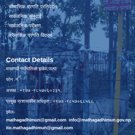
चौमासिक प्रगति प्रतिवेदन
सार्वजनिक सुनुवाई
सार्वजनिक परीक्षण
त्रैमाशिक प्रगति विवरण
Contact Details
माथागढी गाउँपालिका झडेवा,पाल्पा
फोन .नं. :
अध्यक्ष : +९७७ -९८५७०६०२३१,
प्रमुख प्रशासकीय अधिकृत : +९७७ -९८५७०६८५६८
इमेल-
mathagadhimun@gmail.com
,
info@mathagadhimun.gov.np
ito.mathagadhimun@gmail.com