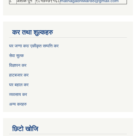
८
अशोक पुन
९८५७०७९१६८
mathagadhiward8@gmail.com
कर तथा शुल्कहरु
घर जग्गा कर/ एकीकृत सम्पत्ति कर
सेवा सुल्क
विज्ञापन कर
हाटबजार कर
घर बहाल कर
व्यवसाय कर
अन्य करहरु
छिटो खोजि