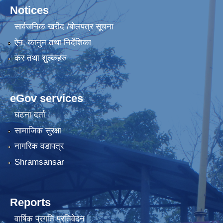
Notices
सार्वजनिक खरीद /बोलपत्र सूचना
ऐन, कानुन तथा निर्देशिका
कर तथा शुल्कहरु
eGov services
घटना दर्ता
सामाजिक सुरक्षा
नागरिक वडापत्र
Shramsansar
Reports
वार्षिक प्रगति प्रतिवेदन