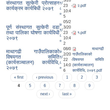
3/20
संस्थागत सुत्केरी प्रोत्साहन
९/
23 -
२.pdf
कार्यक्रम कार्यबिधी २०७९
८
10:4
०
5
05/2
७
पूर्ण संस्थागत सुत्केरी वडा
3/20
९/
तथा पालिका घोषणा कार्यविधी
23 -
१.pdf
८
२०७९
10:4
०
2
08/0
माथागढी
माथागढी गाउँपालिकाको
७
2/20
गाउँपालिकाको
विषयगत समिति
९/
22 -
विषयगत समिति
(कार्यसञ्चालन) कार्यविधि,
८
14:0
(कार्यसञ्चालन)
२०७९
०
6
कार्यविधि, २०७९.pdf
Pages
« first
‹ previous
1
2
3
4
5
6
7
8
9
next ›
last »