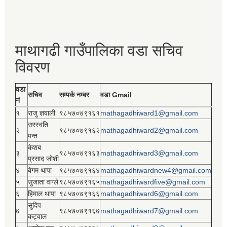
माथागढी गाउँपालिका वडा सचिव
विवरण
वडा
सचिव
सम्पर्क नम्बर
वडा Gmail
नं
१
राजु ज्ञवाली
९८५७०७९१६१
mathagadhiward1@gmail.com
सरस्वति
२
९८५७०७९१६२
mathagadhiward2@gmail.com
पन्त
केशब
३
९८५७०७९१६३
mathagadhiward3@gmail.com
प्रसाद जोशी
४
बेगम थापा
९८५७०७९१६४
mathagadhiwardnew4@gmail.com
५
सुजाता वाग्ले
९८५७०७९१६५
mathagadhiwardfive@gmail.com
६
हिमाल थापा
९८५७०७९१६६
mathagadhiward6@gmail.com
सुदिप
७
९८५७०७९१६७
mathagadhiward7@gmail.com
कट्वाल