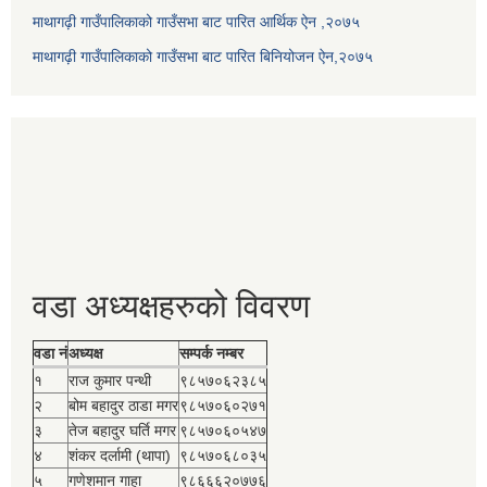
माथागढ़ी गाउँपालिकाको गाउँसभा बाट पारित आर्थिक ऐन ,२०७५
माथागढ़ी गाउँपालिकाको गाउँसभा बाट पारित बिनियोजन ऐन,२०७५
वडा अध्यक्षहरुको विवरण
वडा नं
अध्यक्ष
सम्पर्क नम्बर
१
राज कुमार पन्थी
९८५७०६२३८५
२
बोम बहादुर ठाडा मगर
९८५७०६०२७१
३
तेज बहादुर घर्ति मगर
९८५७०६०५४७
४
शंकर दर्लामी (थापा)
९८५७०६८०३५
५
गणेशमान गाहा
९८६६६२०७७६