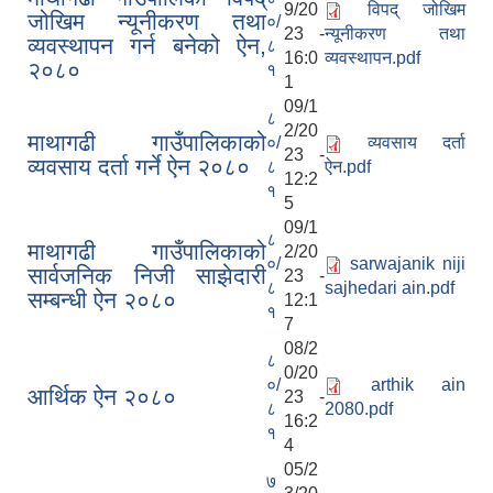
9/20
विपद् जोखिम
जोखिम न्यूनीकरण तथा
०/
23 -
न्यूनीकरण तथा
व्यवस्थापन गर्न बनेको ऐन,
८
16:0
व्यवस्थापन.pdf
२०८०
१
1
09/1
८
2/20
माथागढी गाउँपालिकाको
०/
व्यवसाय दर्ता
23 -
व्यवसाय दर्ता गर्ने ऐन २०८०
८
ऐन.pdf
12:2
१
5
09/1
८
माथागढी गाउँपालिकाको
2/20
०/
sarwajanik niji
सार्वजनिक निजी साझेदारी
23 -
८
sajhedari ain.pdf
सम्बन्धी ऐन २०८०
12:1
१
7
08/2
८
0/20
०/
arthik ain
आर्थिक ऐन २०८०
23 -
८
2080.pdf
16:2
१
4
05/2
७