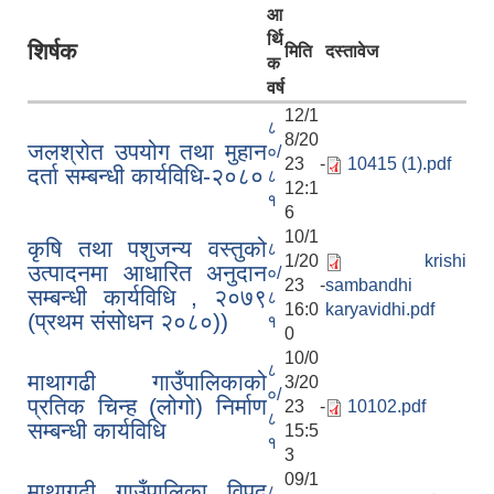
आ
र्थि
शिर्षक
मिति
दस्तावेज
क
वर्ष
12/1
८
8/20
जलश्रोत उपयोग तथा मुहान
०/
23 -
10415 (1).pdf
दर्ता सम्बन्धी कार्यविधि-२०८०
८
12:1
१
6
10/1
कृषि तथा पशुजन्य वस्तुको
८
1/20
krishi
उत्पादनमा आधारित अनुदान
०/
23 -
sambandhi
सम्बन्धी कार्यविधि , २०७९
८
16:0
karyavidhi.pdf
(प्रथम संसोधन २०८०))
१
0
10/0
८
माथागढी गाउँपालिकाको
3/20
०/
प्रतिक चिन्ह (लोगो) निर्माण
23 -
10102.pdf
८
सम्बन्धी कार्यविधि
15:5
१
3
09/1
माथागढी गाउँपालिका विपद्
८