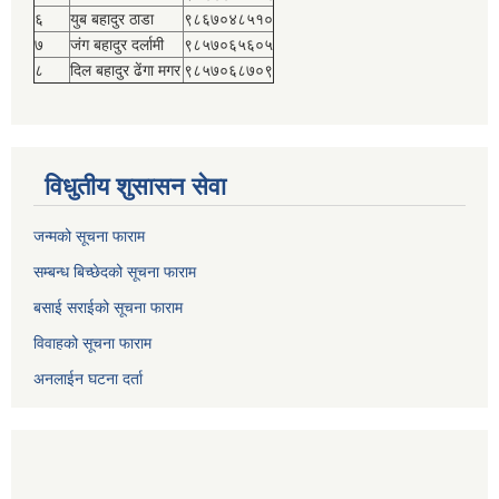
६
युब बहादुर ठाडा
९८६७०४८५१०
७
जंग बहादुर दर्लामी
९८५७०६५६०५
८
दिल बहादुर ढेंगा मगर
९८५७०६८७०९
विधुतीय शुसासन सेवा
जन्मको सूचना फाराम
सम्बन्ध बिच्छेदको सूचना फाराम
बसाई सराईको सूचना फाराम
विवाहको सूचना फाराम
अनलाईन घटना दर्ता