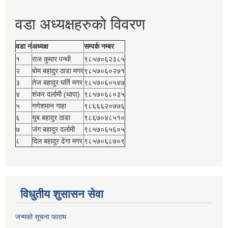
वडा अध्यक्षहरुको विवरण
वडा नं
अध्यक्ष
सम्पर्क नम्बर
१
राज कुमार पन्थी
९८५७०६२३८५
२
बोम बहादुर ठाडा मगर
९८५७०६०२७१
३
तेज बहादुर घर्ति मगर
९८५७०६०५४७
४
शंकर दर्लामी (थापा)
९८५७०६८०३५
५
गणेशमान गाहा
९८६६६२०७७६
६
युब बहादुर ठाडा
९८६७०४८५१०
७
जंग बहादुर दर्लामी
९८५७०६५६०५
८
दिल बहादुर ढेंगा मगर
९८५७०६८७०९
विधुतीय शुसासन सेवा
जन्मको सूचना फाराम