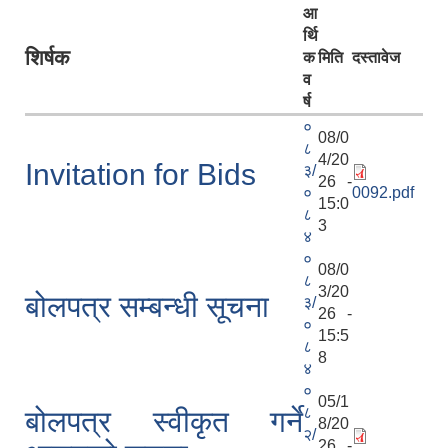
आ
र्थि
शिर्षक
क
मिति
दस्तावेज
व
र्ष
०
08/0
८
4/20
Invitation for Bids
३/
26 -
०
0092.pdf
15:0
८
3
४
०
08/0
८
3/20
बोलपत्र सम्बन्धी सूचना
३/
26 -
०
15:5
८
8
४
०
05/1
८
बोलपत्र स्वीकृत गर्ने
8/20
२/
26 -