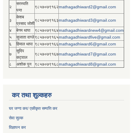
सरस्वति
२
९८५७०७९१६२
mathagadhiward2@gmail.com
पन्त
केशब
३
९८५७०७९१६३
mathagadhiward3@gmail.com
प्रसाद जोशी
४
बेगम थापा
९८५७०७९१६४
mathagadhiwardnew4@gmail.com
५
सुजाता वाग्ले
९८५७०७९१६५
mathagadhiwardfive@gmail.com
६
हिमाल थापा
९८५७०७९१६६
mathagadhiward6@gmail.com
सुदिप
७
९८५७०७९१६७
mathagadhiward7@gmail.com
कट्वाल
८
अशोक पुन
९८५७०७९१६८
mathagadhiward8@gmail.com
कर तथा शुल्कहरु
घर जग्गा कर/ एकीकृत सम्पत्ति कर
सेवा सुल्क
विज्ञापन कर