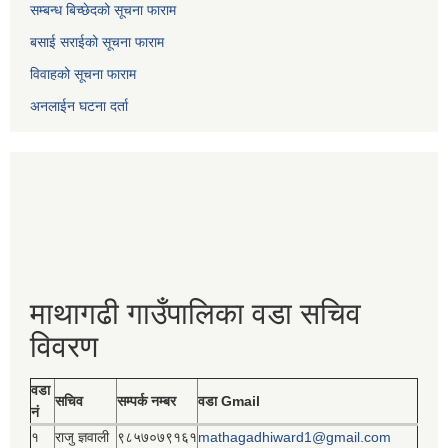
सम्बन्ध बिच्छेदको सूचना फाराम
बसाई सराईको सूचना फाराम
विवाहको सूचना फाराम
अनलाईन घटना दर्ता
माथागढी गाउँपालिका वडा सचिव
विवरण
वडा
सचिव
सम्पर्क नम्बर
वडा Gmail
नं
१
राजु ज्ञवाली
९८५७०७९१६१
mathagadhiward1@gmail.com