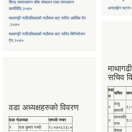
बिपद् व्यवस्थापन कोष संचालन तथा व्यस्थापन
अनलाईन घटना दर
कार्यविधि,२०७५
माथागढ़ी गाउँपालिकाको गाउँसभा बाट पारित आर्थिक ऐन
,२०७५
माथागढ़ी गाउँपालिकाको गाउँसभा बाट पारित बिनियोजन
ऐन,२०७५
माथागढी
सचिव व
वडा
सचिव
सम्प
नं
राजु
वडा अध्यक्षहरुको विवरण
१
९८
ज्ञवाली
सरस्वति
वडा नं
अध्यक्ष
सम्पर्क नम्बर
२
९८
पन्त
१
राज कुमार पन्थी
९८५७०६२३८५
केशब