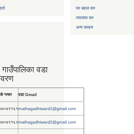
्ता
घर बहाल कर
व्यवसाय कर
अन्य करहरु
 गाउँपालिका वडा
िवरण
र्क नम्बर
वडा Gmail
५७०७९१६१
mathagadhiward1@gmail.com
५७०७९१६२
mathagadhiward2@gmail.com