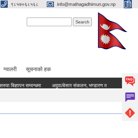
९८५७०६८५६८
info@mathagadhimun.gov.np
Search form
Search
ग्यालरी
सूचनाको हक
िज्ञापन सम्वन्धमा
अदुवा/बेसार संकलन, भण्डारण तथा बजारीकरणका लागि प्रस