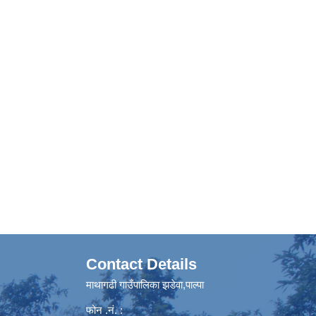
Contact Details
माथागढी गाउँपालिका झडेवा,पाल्पा
फोन .नं. :