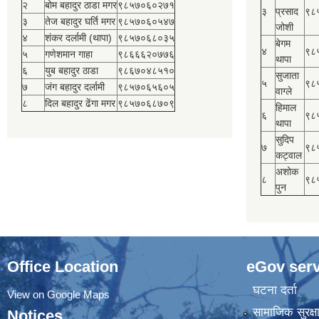
२
बोम बहादुर ठाडा मगर
९८५७०६०२७१
३
प्रसाद
९८
३
तेज बहादुर घर्ति मगर
९८५७०६०५४७
जोशी
४
शंकर दर्लामी (थापा)
९८५७०६८०३५
बेगम
४
९८
५
गणेशमान गाहा
९८६६६२०७७६
थापा
६
युब बहादुर ठाडा
९८६७०४८५१०
सुजाता
५
९८
७
जंग बहादुर दर्लामी
९८५७०६५६०५
वाग्ले
८
दिल बहादुर ढेंगा मगर
९८५७०६८७०९
हिमाल
६
९८
थापा
सुदिप
७
९८
कट्वाल
अशोक
८
९८
पुन
Office Location
eGov serv
घटना दर्ता
View on Google Maps
सामाजिक सुरक्ष
Notices