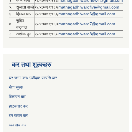
४
बेगम थापा
९८५७०७९१६४
mathagadhiwardnew4@gmail.com
५
सुजाता वाग्ले
९८५७०७९१६५
mathagadhiwardfive@gmail.com
६
हिमाल थापा
९८५७०७९१६६
mathagadhiward6@gmail.com
सुदिप
७
९८५७०७९१६७
mathagadhiward7@gmail.com
कट्वाल
८
अशोक पुन
९८५७०७९१६८
mathagadhiward8@gmail.com
कर तथा शुल्कहरु
घर जग्गा कर/ एकीकृत सम्पत्ति कर
सेवा सुल्क
विज्ञापन कर
हाटबजार कर
घर बहाल कर
व्यवसाय कर