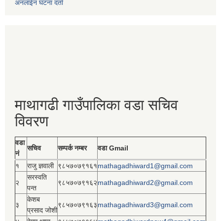
अनलाईन घटना दर्ता
माथागढी गाउँपालिका वडा सचिव
विवरण
वडा
सचिव
सम्पर्क नम्बर
वडा Gmail
नं
१
राजु ज्ञवाली
९८५७०७९१६१
mathagadhiward1@gmail.com
सरस्वति
२
९८५७०७९१६२
mathagadhiward2@gmail.com
पन्त
केशब
३
९८५७०७९१६३
mathagadhiward3@gmail.com
प्रसाद जोशी