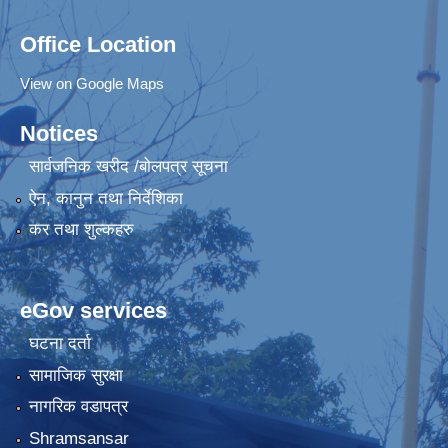
Office Location
View on Google Maps
Notices
सार्वजनिक खरीद /बोलपत्र सूचना
ऐन, कानुन तथा निर्देशिका
कर तथा शुल्कहरु
eGov services
घटना दर्ता
सामाजिक सुरक्षा
नागरिक वडापत्र
Shramsansar