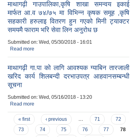
माथागढ़ी गाउपालिका,कृषि शाखा समन्वय इकाई
मार्फत आ.व ७४/७५ मा विभिन्न कृषक समूह ,कृषि
सहकारी हरुलाइ वितरण हुन गएको मिनी ट्याक्टर
समयमै फाराम भरि सेवा लिन अनुरोध छ
Submitted on:
Wed, 05/30/2018 - 16:01
Read more
about माथागढ़ी गाउपालिका,कृषि शाखा समन्वय इकाई
मार्फत आ.व ७४/७५ मा विभिन्न कृषक समूह ,कृषि सहकारी
हरुलाइ वितरण हुन गएको मिनी ट्याक्टर समयमै फाराम भरि
माथागढ़ी गा.पा को लागि आवश्यक ग्याबिन तारजाली
सेवा लिन अनुरोध छ
खरिद कार्य शिलबन्दी दरभाउपत्र आहवानसम्बन्धी
सूचना
Submitted on:
Wed, 05/16/2018 - 13:20
Read more
about माथागढ़ी गा.पा को लागि आवश्यक ग्याबिन तारजाली
खरिद कार्य शिलबन्दी दरभाउपत्र आहवानसम्बन्धी सूचना
Pages
« first
‹ previous
…
71
72
73
74
75
76
77
78