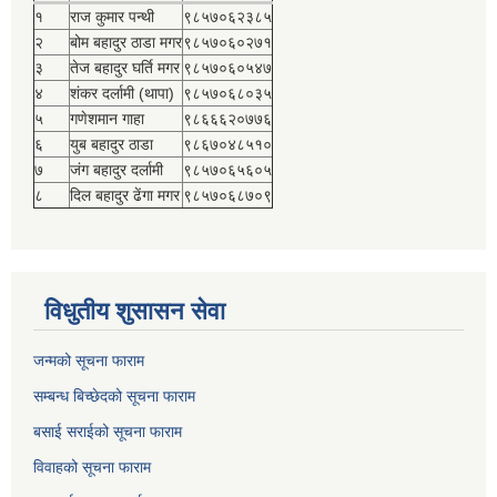
१
राज कुमार पन्थी
९८५७०६२३८५
२
बोम बहादुर ठाडा मगर
९८५७०६०२७१
३
तेज बहादुर घर्ति मगर
९८५७०६०५४७
४
शंकर दर्लामी (थापा)
९८५७०६८०३५
५
गणेशमान गाहा
९८६६६२०७७६
६
युब बहादुर ठाडा
९८६७०४८५१०
७
जंग बहादुर दर्लामी
९८५७०६५६०५
८
दिल बहादुर ढेंगा मगर
९८५७०६८७०९
विधुतीय शुसासन सेवा
जन्मको सूचना फाराम
सम्बन्ध बिच्छेदको सूचना फाराम
बसाई सराईको सूचना फाराम
विवाहको सूचना फाराम