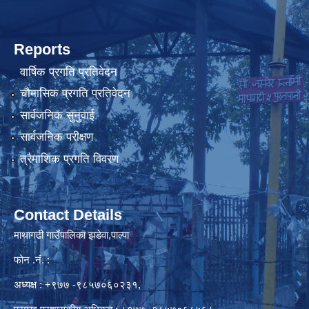
Reports
वार्षिक प्रगति प्रतिवेदन
चौमासिक प्रगति प्रतिवेदन
सार्वजनिक सुनुवाई
सार्वजनिक परीक्षण
त्रैमाशिक प्रगति विवरण
Contact Details
माथागढी गाउँपालिका झडेवा,पाल्पा
फोन .नं. :
अध्यक्ष : +९७७ -९८५७०६०२३१,