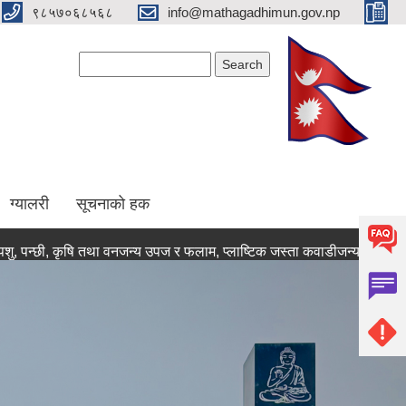
९८५७०६८५६८
info@mathagadhimun.gov.np
Search form
Search
ग्यालरी
सूचनाको हक
 कृषि तथा वनजन्य उपज र फलाम, प्लाष्टिक जस्ता कवाडीजन्य वस्तुहरुको गाउँपा