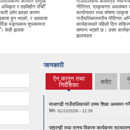
उँपालिकामा कार्यरत प्रमुख
गाउँपालिकमा बालमैत्री स्थान
अधिकृत र तहविहीन पाँचौँ
नीतिगत, प्रकृयागत अवलम्बन क
मचारी उमेर हदका कारण
कार्यान्वयन तथा घोषणा प्रकृया 
अवकाश हुन भएको, र अवकाश
गाउँपालिकास्तरीय नीतिगत अ
र्दिक मङ्गलमय शुभकामना
कार्यक्रमको पहिलो दिन सक्र
दछौँ। केही झलक
सम्पन्न भएको छ। उक्त कार्यक
झलकहरु
जानकारी
ऐन,कानुन तथा
आ
बजेट
(active tab)
निर्देशिका
माथागढी गाउँपालिकाको उच्च शिक्षा अध्ययन गर्ने व
मिति:
01/22/2026 - 12:39
पशुपन्छी तथा मत्स्य विकास कार्यक्रम सञ्चा