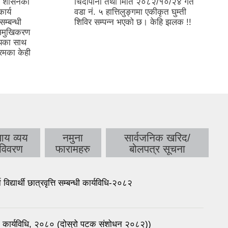
ीय शासनको
चिदीपानी तथा मिति २०८२/१०/२४ गते
ार्य
वडा नं. ५ हात्तिलुङ्गमा एकीकृत घुम्ती
सम्बन्धी
शिविर सम्पन्न भएको छ। केहि झलक !!
भिमुखिकरण
ियका साथ
्रमका केही
य व्यय
नमुना
सार्वजनिक खरिद/
विवरण
फारामहरु
बोलपत्र सूचना
िद्यार्थी छात्रवृत्ति सम्बन्धी कार्यविधि-२०८२
लन कार्यविधि, २०८० (दोस्रो पटक संशोधन २०८२))