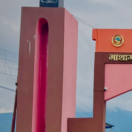
माथागढी -४, झडेवा स्थित गाउँपालिका भवन र
बाँसटारी झडेवा दुम्कीबाँस सडक अन्तर्गत
परिवेश
सराईमा कालोपत्र सम्पन्न भएको सडक
वडा नं. ८ बहादुरपुरमा निर्माणाधीन अवस्थामा