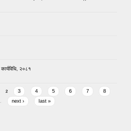
न कार्यविधि, २०८१
3
4
5
6
7
8
2
next ›
last »
…