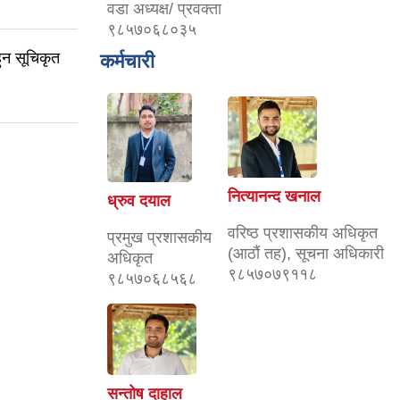
वडा अध्यक्ष/ प्रवक्ता
९८५७०६८०३५
ुन सूचिकृत
कर्मचारी
नित्यानन्द खनाल
ध्रुव दयाल
वरिष्ठ प्रशासकीय अधिकृत
प्रमुख प्रशासकीय
(आठौं तह), सूचना अधिकारी
अधिकृत
९८५७०७९११८
९८५७०६८५६८
सन्तोष दाहाल