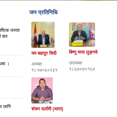
जन प्रतिनिधि
ष्टिक जस्ता
सी कर
बिष्णु माया लुङ्गचे
यम बहादुर चिदी
उपाध्यक्ष
्धमा ।
अध्यक्ष
९८६७०४०१६४
९८५७०६०२३१
ा लागि
शंकर दर्लामी (थापा)