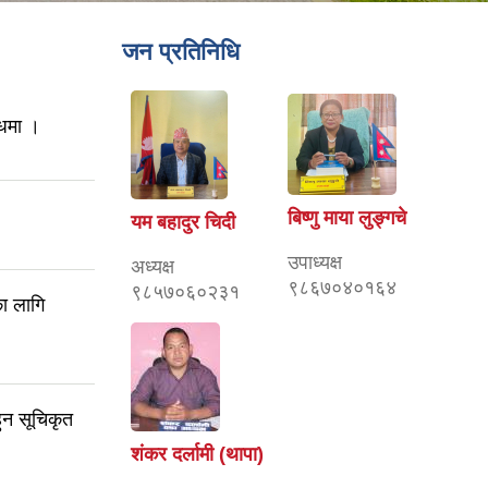
जन प्रतिनिधि
्धमा ।
बिष्णु माया लुङ्गचे
यम बहादुर चिदी
उपाध्यक्ष
अध्यक्ष
९८६७०४०१६४
९८५७०६०२३१
ा लागि
ुन सूचिकृत
शंकर दर्लामी (थापा)