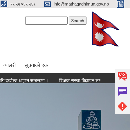
९८५७०६८५६८
info@mathagadhimun.gov.np
Search form
Search
ग्यालरी
सूचनाको हक
्वान सम्बन्धमा ।
शिक्षक सरुवा बिज्ञापन सम्वन्धमा
अदुवा/बेसार संकलन,