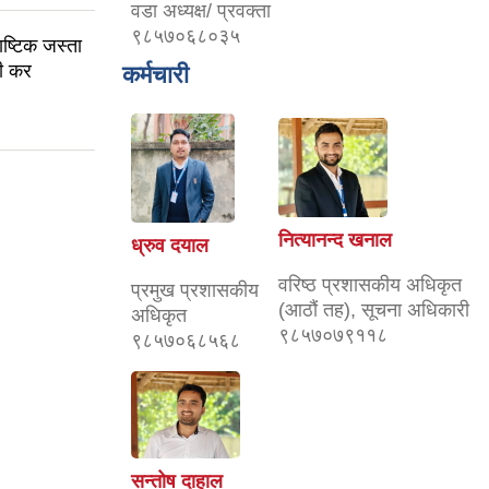
वडा अध्यक्ष/ प्रवक्ता
९८५७०६८०३५
ष्टिक जस्ता
सी कर
कर्मचारी
नित्यानन्द खनाल
ध्रुव दयाल
वरिष्ठ प्रशासकीय अधिकृत
प्रमुख प्रशासकीय
(आठौं तह), सूचना अधिकारी
अधिकृत
९८५७०७९११८
९८५७०६८५६८
सन्तोष दाहाल