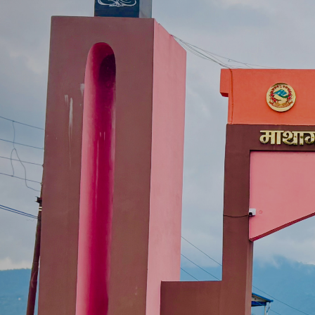
माथागढी -४, झडेवा स्थित गाउँपालिका भवन र
बाँसटारी झडेवा दुम्कीबाँस सडक अन्तर्गत
परिवेश
सराईमा कालोपत्र सम्पन्न भएको सडक
वडा नं. ८ बहादुरपुरमा निर्माणाधीन अवस्थामा