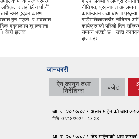
उँपालिकामा कार्यरत प्रमुख
गाउँपालिकमा बालमैत्री स्थान
अधिकृत र तहविहीन पाँचौँ
नीतिगत, प्रकृयागत अवलम्बन क
मचारी उमेर हदका कारण
कार्यान्वयन तथा घोषणा प्रकृया 
अवकाश हुन भएको, र अवकाश
गाउँपालिकास्तरीय नीतिगत अ
र्दिक मङ्गलमय शुभकामना
कार्यक्रमको पहिलो दिन सक्र
दछौँ। केही झलक
सम्पन्न भएको छ। उक्त कार्यक
झलकहरु
जानकारी
ऐन,कानुन तथा
आ
बजेट
निर्देशिका
आ. व. २०८०/०८१ असार महिनाको आय व्ययको
मिति:
07/18/2024 - 13:23
आ. व. २०८०/०८१ जेठ महिनाको आय व्ययको प