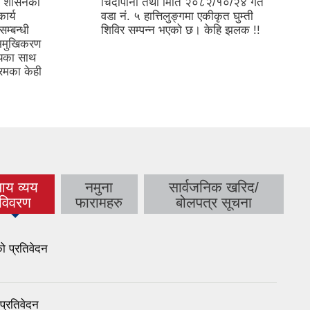
ीय शासनको
चिदीपानी तथा मिति २०८२/१०/२४ गते
ार्य
वडा नं. ५ हात्तिलुङ्गमा एकीकृत घुम्ती
सम्बन्धी
शिविर सम्पन्न भएको छ। केहि झलक !!
भिमुखिकरण
ियका साथ
्रमका केही
य व्यय
नमुना
सार्वजनिक खरिद/
(active
विवरण
फारामहरु
बोलपत्र सूचना
tab)
 प्रतिवेदन
्रतिवेदन